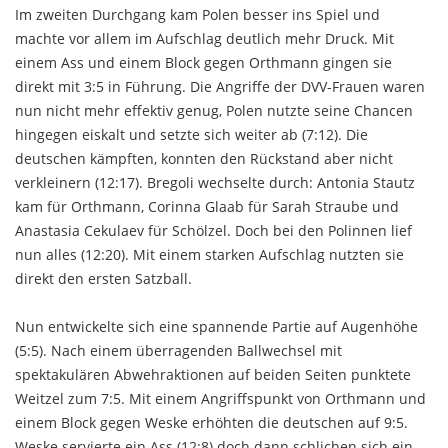
Im zweiten Durchgang kam Polen besser ins Spiel und
machte vor allem im Aufschlag deutlich mehr Druck. Mit
einem Ass und einem Block gegen Orthmann gingen sie
direkt mit 3:5 in Führung. Die Angriffe der DVV-Frauen waren
nun nicht mehr effektiv genug, Polen nutzte seine Chancen
hingegen eiskalt und setzte sich weiter ab (7:12). Die
deutschen kämpften, konnten den Rückstand aber nicht
verkleinern (12:17). Bregoli wechselte durch: Antonia Stautz
kam für Orthmann, Corinna Glaab für Sarah Straube und
Anastasia Cekulaev für Schölzel. Doch bei den Polinnen lief
nun alles (12:20). Mit einem starken Aufschlag nutzten sie
direkt den ersten Satzball.
Nun entwickelte sich eine spannende Partie auf Augenhöhe
(5:5). Nach einem überragenden Ballwechsel mit
spektakulären Abwehraktionen auf beiden Seiten punktete
Weitzel zum 7:5. Mit einem Angriffspunkt von Orthmann und
einem Block gegen Weske erhöhten die deutschen auf 9:5.
Weske servierte ein Ass (12:8) doch dann schlichen sich ein