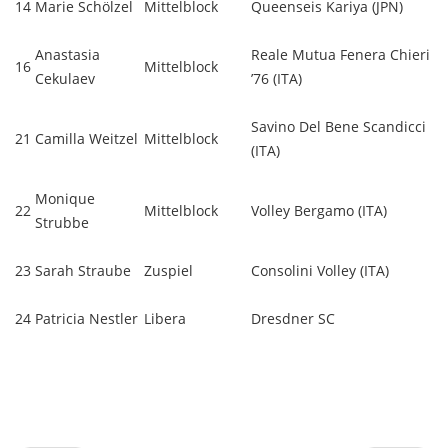
14
Marie Schölzel
Mittelblock
Queenseis Kariya (JPN)
Anastasia
Reale Mutua Fenera Chieri
16
Mittelblock
Cekulaev
’76 (ITA)
Savino Del Bene Scandicci
21
Camilla Weitzel
Mittelblock
(ITA)
Monique
22
Mittelblock
Volley Bergamo (ITA)
Strubbe
23
Sarah Straube
Zuspiel
Consolini Volley (ITA)
24
Patricia Nestler
Libera
Dresdner SC