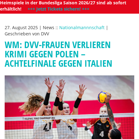
Heimspiele in der Bundesliga Saison 2026/27 sind ab sofort
erhältlich!
+++ Jetzt Tickets sichern! +++
27. August 2025
|
News
::
Nationalmannnschaft
|
Geschrieben von
DVV
WM: DVV-FRAUEN VERLIEREN
KRIMI GEGEN POLEN –
ACHTELFINALE GEGEN ITALIEN