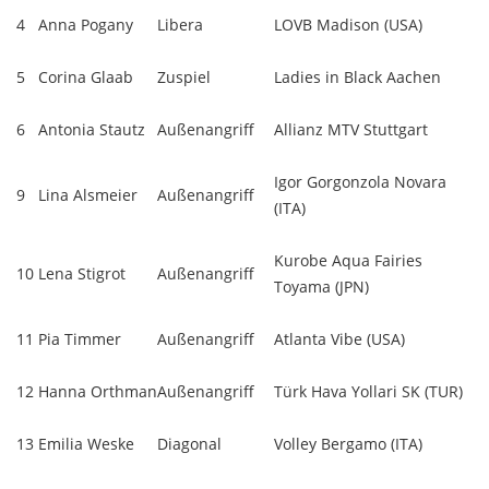
4
Anna Pogany
Libera
LOVB Madison (USA)
5
Corina Glaab
Zuspiel
Ladies in Black Aachen
6
Antonia Stautz
Außenangriff
Allianz MTV Stuttgart
Igor Gorgonzola Novara
9
Lina Alsmeier
Außenangriff
(ITA)
Kurobe Aqua Fairies
10
Lena Stigrot
Außenangriff
Toyama (JPN)
11
Pia Timmer
Außenangriff
Atlanta Vibe (USA)
12
Hanna Orthman
Außenangriff
Türk Hava Yollari SK (TUR)
13
Emilia Weske
Diagonal
Volley Bergamo (ITA)