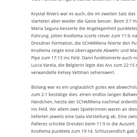
Krystal Rivers war es auch, die im zweiten Satz das
starteten aber wieder die Gäste besser. Beim 3:7 
Maria Segura besserte die Angelegenheit punktetec
Führung. Jolien Knollema scorte clever zum 11:9, na
Dresdner Formation, die SCHARRena feierte den Punk
Knollema zeigte eine überragende Abwehr und Mar
Pipe zum 17:13 ins Feld. Dann funktionierte auch 
Lucia Varela, die Belgierin legte das Ass zum 22:15
verwandelte Kelsey Veltman sehenswert.
Bislang war es ein unglaublich gutes wie abwechslu
zum 2:1 bestätige dies, einen endlos langen Ballw
Händchen, heizte der SCHARRena nochmal ordentli
ins Feld. Vor allem zwei Spielerinnen waren an die
lieferten jeweils eine Gala-Vorstellung ab. Eine zw
Palleres schickte Dresden beim 11:9 in die Auszeit.
Knollema punktete zum 19:14. Schlussendlich gab si