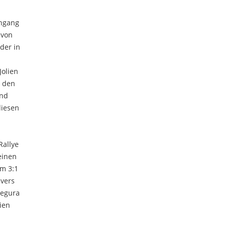
chgang
 von
der in
Jolien
e den
und
diesen
Rallye
einen
m 3:1
ivers
Segura
ien