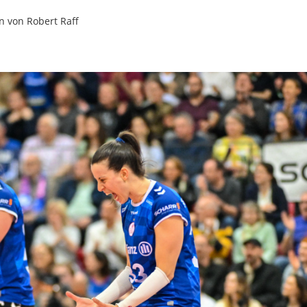
n von
Robert Raff