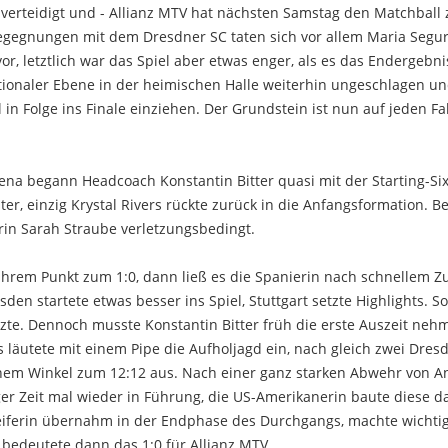
a verteidigt und - Allianz MTV hat nächsten Samstag den Matchball
 Begegnungen mit dem Dresdner SC taten sich vor allem Maria Segu
or, letztlich war das Spiel aber etwas enger, als es das Endergebni
nationaler Ebene in der heimischen Halle weiterhin ungeschlagen u
 Folge ins Finale einziehen. Der Grundstein ist nun auf jeden Fa
na begann Headcoach Konstantin Bitter quasi mit der Starting-Si
ter, einzig Krystal Rivers rückte zurück in die Anfangsformation. B
erin Sarah Straube verletzungsbedingt.
 ihrem Punkt zum 1:0, dann ließ es die Spanierin nach schnellem Z
den startete etwas besser ins Spiel, Stuttgart setzte Highlights. S
tzte. Dennoch musste Konstantin Bitter früh die erste Auszeit neh
s läutete mit einem Pipe die Aufholjagd ein, nach gleich zwei Dres
inem Winkel zum 12:12 aus. Nach einer ganz starken Abwehr von A
ger Zeit mal wieder in Führung, die US-Amerikanerin baute diese 
greiferin übernahm in der Endphase des Durchgangs, machte wichti
r bedeutete dann das 1:0 für Allianz MTV.