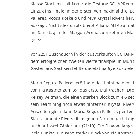
Klasse Start ins Halbfinale, die Festung SCHARRen
Einzug ins Finale. In der ersten von maximal drei
Palleres, Roosa Koskelo und MVP Krystal Rivers herv
aussagt. Nichtsdestotrotz bleibt Allianz MTV auf 
am Samstag in der Margon-Arena zum zehnten Mal in
gelegt.
Vor 2251 Zuschauern in der ausverkauften SCHARRe
dem erfolgreichen zweiten Viertelfinalspiel in Müns
Gästen aus Sachsen fehlte die etatmäßige Zuspiel
Maria Segura Palleres eröffnete das Halbfinale mit
von Pia Kästner zum 3:4 das erste Mal krachen. Dres
Kelsey Veltman, die einen starken Block zum 4:6 se
sein Team hing noch etwas hinterher. Krystal River
Auszeiten glich dann Maria Segura Palleres per fe
Stautz brachte Rivers die eigenen Farben nach lan
auch auf zwei Zähler aus (21:19). Die Diagonalan
viele Punkte. Ein ganz starker Block von Pia Kästne