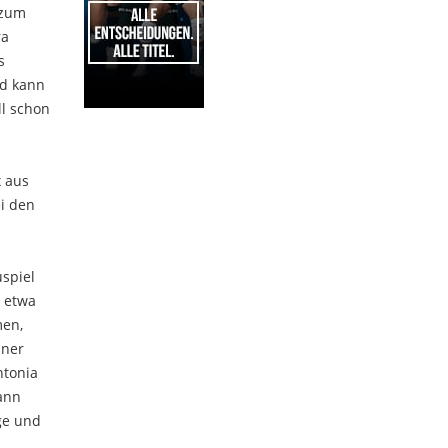
 zum
ra
s
nd kann
ll schon
1
x aus
ei den
uspiel
o etwa
men,
dner
ntonia
dann
ge und