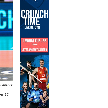
s Körner
er SC.