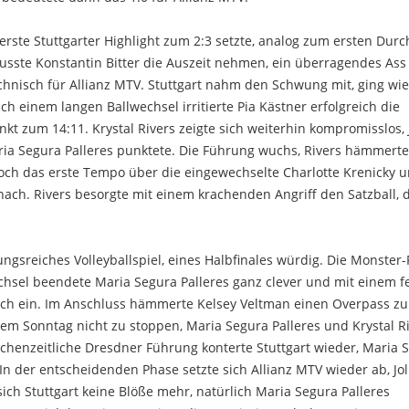
 erste Stuttgarter Highlight zum 2:3 setzte, analog zum ersten Dur
musste Konstantin Bitter die Auszeit nehmen, ein überragendes Ass
hnisch für Allianz MTV. Stuttgart nahm den Schwung mit, ging wie
ch einem langen Ballwechsel irritierte Pia Kästner erfolgreich die
t zum 14:11. Krystal Rivers zeigte sich weiterhin kompromisslos, 
ia Segura Palleres punktete. Die Führung wuchs, Rivers hämmert
noch das erste Tempo über die eingewechselte Charlotte Krenicky 
 nach. Rivers besorgte mit einem krachenden Angriff den Satzball, 
ngsreiches Volleyballspiel, eines Halbfinales würdig. Die Monster-
echsel beendete Maria Segura Palleres ganz clever und mit einem f
ch ein. Im Anschluss hämmerte Kelsey Veltman einen Overpass zu
sem Sonntag nicht zu stoppen, Maria Segura Palleres und Krystal R
ischenzeitliche Dresdner Führung konterte Stuttgart wieder, Maria 
 In der entscheidenden Phase setzte sich Allianz MTV wieder ab, Jol
ch Stuttgart keine Blöße mehr, natürlich Maria Segura Palleres