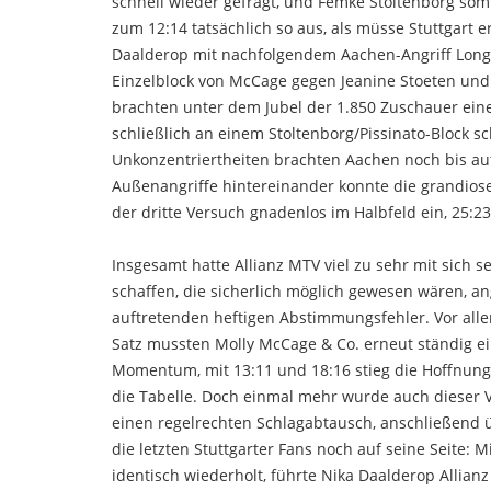
schnell wieder gefragt, und Femke Stoltenborg som
zum 12:14 tatsächlich so aus, als müsse Stuttgart 
Daalderop mit nachfolgendem Aachen-Angriff Longli
Einzelblock von McCage gegen Jeanine Stoeten und 
brachten unter dem Jubel der 1.850 Zuschauer ei
schließlich an einem Stoltenborg/Pissinato-Block sch
Unkonzentriertheiten brachten Aachen noch bis au
Außenangriffe hintereinander konnte die grandios
der dritte Versuch gnadenlos im Halbfeld ein, 25:23
Insgesamt hatte Allianz MTV viel zu sehr mit sich 
schaffen, die sicherlich möglich gewesen wären, a
auftretenden heftigen Abstimmungsfehler. Vor al
Satz mussten Molly McCage & Co. erneut ständig ei
Momentum, mit 13:11 und 18:16 stieg die Hoffnung 
die Tabelle. Doch einmal mehr wurde auch dieser V
einen regelrechten Schlagabtausch, anschließend
die letzten Stuttgarter Fans noch auf seine Seite: 
identisch wiederholt, führte Nika Daalderop Allian