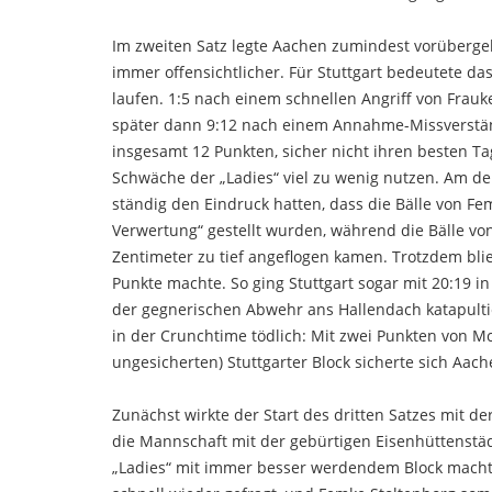
Im zweiten Satz legte Aachen zumindest vorüberge
immer offensichtlicher. Für Stuttgart bedeutete d
laufen. 1:5 nach einem schnellen Angriff von Frauk
später dann 9:12 nach einem Annahme-Missverständ
insgesamt 12 Punkten, sicher nicht ihren besten Tag
Schwäche der „Ladies“ viel zu wenig nutzen. Am de
ständig den Eindruck hatten, dass die Bälle von Fe
Verwertung“ gestellt wurden, während die Bälle vo
Zentimeter zu tief angeflogen kamen. Trotzdem blie
Punkte machte. So ging Stuttgart sogar mit 20:19 in
der gegnerischen Abwehr ans Hallendach katapultie
in der Crunchtime tödlich: Mit zwei Punkten von 
ungesicherten) Stuttgarter Block sicherte sich Aach
Zunächst wirkte der Start des dritten Satzes mit d
die Mannschaft mit der gebürtigen Eisenhüttenstädt
„Ladies“ mit immer besser werdendem Block machte