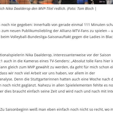
ich Nika Daalderop den MVP-Titel redlich. (Foto: Tom Bloch |
h noch nie gegeben: Innerhalb von gerade einmal 111 Minuten scha
ch zum neuen Publikumsliebling der Allianz-MTV-Fans zu spielen – 
beim Volleyball-Bundesliga-Saisonauftakt gegen die Ladies in Blac
ionalspielerin Nika Daalderop, interessanterweise vor der Saison
 auch in die Kameras eines TV-Senders: „Absolut tolle Fans hier i
ann gleich zum MVP gewählt zu werden, da geht für mich schon e
ass wir noch viel Arbeit vor uns haben, vor allem in der
lanalyse. Denn die Stuttgarterinnen hatten auch eine Woche nach
 noch nicht geglänzt. Nahezu in allen Spielelementen fehlte es n
r dies braucht einfach seine Zeit und wird nach und nach mit Int
. Zu Saisonbeginn weiß man eben einfach noch nicht so recht, wo 