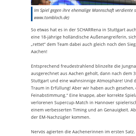
Im Spiel gegen ihre ehemalige Mannschaft verdiente s
www.tombloch.de)
So etwas hat es in der SCHARRena in Stuttgart auc
eine 18-jährige holländische Außenangreiferin, si
„rettet“ dem Team dabei auch gleich noch den Sieg 
Aachen!
Entsprechend freudestrahlend blinzelte die Jungnat
ausgerechnet aus Aachen geholt, dann nach dem 3:1
Stuttgart und eine wahnsinnige Atmosphäre! Und d
Traum in Erfüllung! Aber wir haben auch gesehen, d
Feinabstimmung.“ Eine knappe, aber korrekte Spie
verlorenen Supercup-Match in Hannover spielerisch
einem verbesserten Timing und an Genauigkeit. Abe
der EM-Nachzügler kommen.
Nervös agierten die Aachenerinnen im ersten Satz