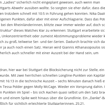
en „Ladies“ sicherlich nicht eingeplant gewesen, auch wenn man
ttgarts Abwehr ausüben wollte. So sorgten sie eher dafür, dass di
nnen trotzdem schnell mit 10:5 in Führung gehen konnten. Nika Daa
eigenen Punkten, dafür aber mit einer Aufschlagserie. Dass das Pot
ls bei den Rheinländerinnen, blitzte zwar immer wieder auf, doch s
ruktur“ dieses Matches klar zu erkennen: Stuttgart erarbeitete si
, Unkonzentriertheit oder zumeist Abstimmungsprobleme wieder k
ch zu groß, teilweise 5er- und 6er-Serien. Dadurch brachte sich d
r ja auch noch einen Satz. Hieran wird Giannis Athanasopoulos si
cherlich auch schneller mit einer Auszeit bei der Hand sein, um
n, hier war bei Stuttgart die Blocksicherung nicht zur Stelle, ein
urde. Mit zwei herrlichen schnellen Longline-Punkten von Kapitä
 mit 16:13 in die technische Auszeit – sechs Minuten danach hieß 
n Tessa Polder gegen Molly McCage. Wieder ein Vorsprung dahin. 
n Punkten im Spiel – bis sich Aachen quasi selbst um den Satz bra
n und einem Spike weit hinaus über die Grundlinie. Ein „Danke“-Ba
ch für sichtlich erleichterte Stuttgarterinnen, 25:21.