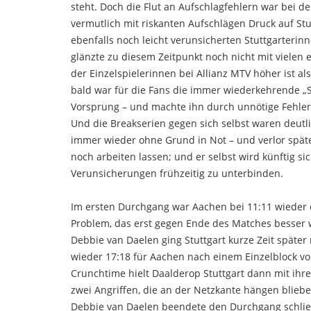
steht. Doch die Flut an Aufschlagfehlern war bei d
vermutlich mit riskanten Aufschlägen Druck auf Stu
ebenfalls noch leicht verunsicherten Stuttgarteri
glänzte zu diesem Zeitpunkt noch nicht mit vielen 
der Einzelspielerinnen bei Allianz MTV höher ist a
bald war für die Fans die immer wiederkehrende „St
Vorsprung – und machte ihn durch unnötige Fehler
Und die Breakserien gegen sich selbst waren deutli
immer wieder ohne Grund in Not – und verlor späte
noch arbeiten lassen; und er selbst wird künftig si
Verunsicherungen frühzeitig zu unterbinden.
Im ersten Durchgang war Aachen bei 11:11 wieder dra
Problem, das erst gegen Ende des Matches besser w
Debbie van Daelen ging Stuttgart kurze Zeit später
wieder 17:18 für Aachen nach einem Einzelblock vo
Crunchtime hielt Daalderop Stuttgart dann mit ihre
zwei Angriffen, die an der Netzkante hängen bliebe
Debbie van Daelen beendete den Durchgang schließli