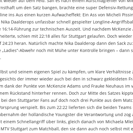
it wieder auf dem Feld. Sah es nach einem Aufschlagfehler von Ml
ernsthaft um den Satz bangen, brachte eine super Defensiv-Rettun
ne ins Aus einen kurzen Aufwacheffekt: Ein Ass von Micheli Pissin
Nika Daalderops unfassbar schnell gespielter Longline-Angriffsbal
ne 16:14-Führung zur technischen Auszeit. Und nachdem McKenzi
eiterte, schien mit 22:18 alles für Stuttgart gelaufen. Doch wieder
f 24:23 heran. Natürlich machte Nika Daalderop dann den Sack zu:
e „Ladies“-Abwehr noch mit Mühe unter Kontrolle bringen – dann 
.
selbst und seinem eigenen Spiel zu kämpfen, um klare Verhältnisse 
ngesichts der immer wieder auch bei den in schwarz gekleideten F
lem dank der Punkte von McKenzie Adams und Frauke Neuhaus im v
nem Rückstand hinterher rennen. Doch zur Mitte des Satzes kippt
bei den Stuttgarter Fans auf doch noch drei Punkte aus dem Matc
orsprung verspielt. Bis zum 22:22 lieferten sich die beiden Teams
 übernahm der holländische Youngster die Verantwortung und zog
Mit einem Schnellangriff über links, gleich danach von Michaela Mle
z MTV Stuttgart zum Matchball, den sie dann auch noch selbst mit