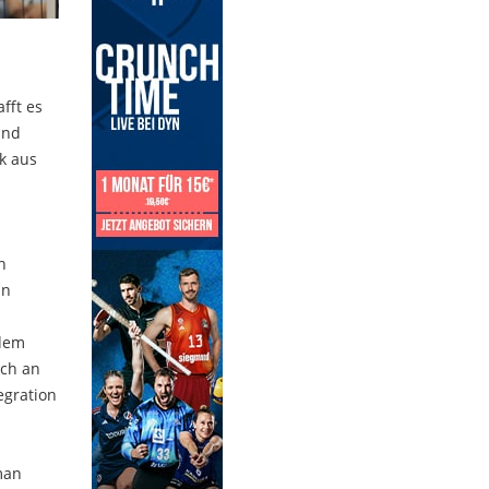
fft es
und
k aus
n
in
 dem
och an
egration
man