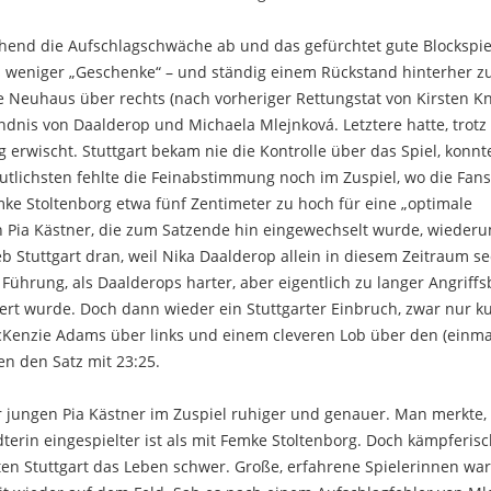
hend die Aufschlagschwäche ab und das gefürchtet gute Blockspi
as weniger „Geschenke“ – und ständig einem Rückstand hinterher z
e Neuhaus über rechts (nach vorheriger Rettungstat von Kirsten Kn
nis von Daalderop und Michaela Mlejnková. Letztere hatte, trotz
 erwischt. Stuttgart bekam nie die Kontrolle über das Spiel, konnt
utlichsten fehlte die Feinabstimmung noch im Zuspiel, wo die Fans
mke Stoltenborg etwa fünf Zentimeter zu hoch für eine „optimale
n Pia Kästner, die zum Satzende hin eingewechselt wurde, wiederu
b Stuttgart dran, weil Nika Daalderop allein in diesem Zeitraum s
 Führung, als Daalderops harter, aber eigentlich zu langer Angriffs
rt wurde. Doch dann wieder ein Stuttgarter Einbruch, zwar nur ku
McKenzie Adams über links und einem cleveren Lob über den (einm
en den Satz mit 23:25.
er jungen Pia Kästner im Zuspiel ruhiger und genauer. Man merkte,
erin eingespielter ist als mit Femke Stoltenborg. Doch kämpferis
n Stuttgart das Leben schwer. Große, erfahrene Spielerinnen wa