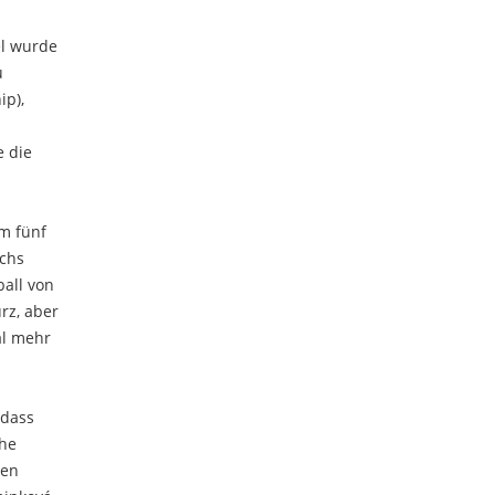
el wurde
u
ip),
e die
m fünf
echs
ball von
rz, aber
al mehr
 dass
che
ren