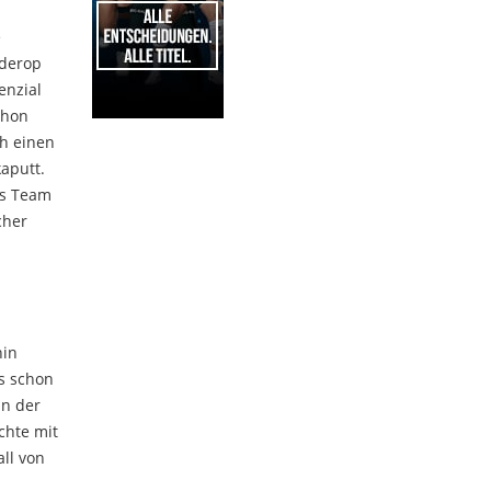
e
lderop
enzial
chon
ch einen
1
aputt.
as Team
cher
nin
es schon
In der
chte mit
ll von