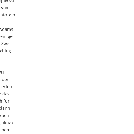
ejnková
g von
ato, ein
l
e Adams
 einige
 Zwei
schlug
zu
rauen
ierten
e das
h für
 dann
 auch
ijnková
 einem