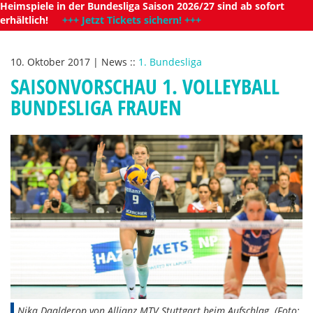
Heimspiele in der Bundesliga Saison 2026/27 sind ab sofort
erhältlich!
+++ Jetzt Tickets sichern! +++
10. Oktober 2017
|
News
::
1. Bundesliga
SAISONVORSCHAU 1. VOLLEYBALL
BUNDESLIGA FRAUEN
Nika Daalderop von Allianz MTV Stuttgart beim Aufschlag. (Foto: