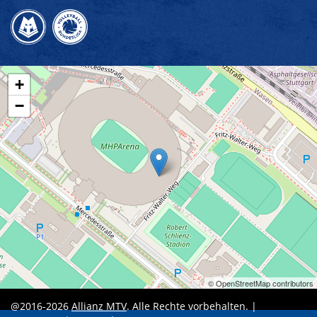
+
−
© OpenStreetMap contributors
@2016-2026
Allianz MTV
. Alle Rechte vorbehalten. |