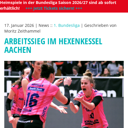
Heimspiele in der Bundesliga Saison 2026/27 sind ab sofort
erhältlich!
+++ Jetzt Tickets sichern! +++
17. Januar 2026
|
News
::
1. Bundesliga
|
Geschrieben von
Moritz Zeithammel
ARBEITSSIEG IM HEXENKESSEL
AACHEN