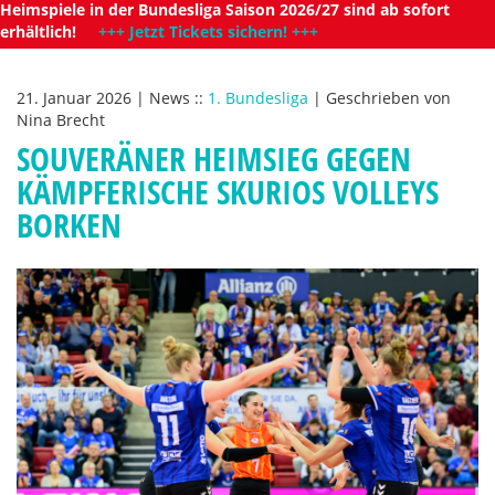
Heimspiele in der Bundesliga Saison 2026/27 sind ab sofort
erhältlich!
+++ Jetzt Tickets sichern! +++
21. Januar 2026
|
News
::
1. Bundesliga
|
Geschrieben von
Nina Brecht
SOUVERÄNER HEIMSIEG GEGEN
KÄMPFERISCHE SKURIOS VOLLEYS
BORKEN