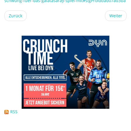
schwung-fuer-das-galatasaray-spiel-mit#sigProIdbad07ad3ba
Zurück
Weiter
RSS