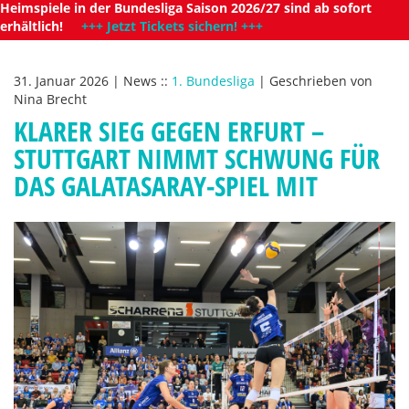
Heimspiele in der Bundesliga Saison 2026/27 sind ab sofort
erhältlich!
+++ Jetzt Tickets sichern! +++
31. Januar 2026
|
News
::
1. Bundesliga
|
Geschrieben von
Nina Brecht
KLARER SIEG GEGEN ERFURT –
STUTTGART NIMMT SCHWUNG FÜR
DAS GALATASARAY-SPIEL MIT