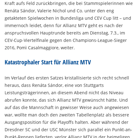
Kraft aufs Feld zurückbringen, die bei Stammspielerinnen wie
Renáta Sándor, Valerie Nichol und Co. unter den eng
getakteten Spielwochen in Bundesliga und CEV Cup litt – und
immernoch leidet, denn für Allianz MTV geht es nach der
anspruchsvollen Hauptrunde bereits am Dienstag, 7.3., im
CEV-Cup-Viertelfinale gegen den Champions-League-Sieger
2016, Pomì Casalmaggiore, weiter.
Katastrophaler Start für Allianz MTV
Im Verlauf des ersten Satzes kristallisierte sich recht schnell
heraus, dass Renáta Sándor, eine von Stuttgarts
Leistungsträgerinnen, an diesem Abend nicht das Niveau
abrufen konnte, das sich Allianz MTV gewünscht hätte. Und
auf das die Mannschaft in gewisser Weise auch angewiesen
war, wollte man doch den zweiten Tabellenplatz als bessere
Ausgangsposition für die Playoffs halten. Aber während der
Dresdner SC und der USC Münster sich parallel ein Punkt-an-
Punkt-Rennen lieferten, verlor Allianz MTV in der heimeligen