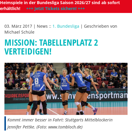
Heimspiele in der Bundesliga Saison 2026/27 sind ab sofort
erhältlich!
+++ Jetzt Tickets sichern! +++
03. März 2017
|
News
::
1. Bundesliga
|
Geschrieben von
Michael Schüle
MISSION: TABELLENPLATZ 2
VERTEIDIGEN!
Kommt immer besser in Fahrt: Stuttgarts Mittelblockerin
Jennifer Pettke. (Foto: www.tombloch.de)