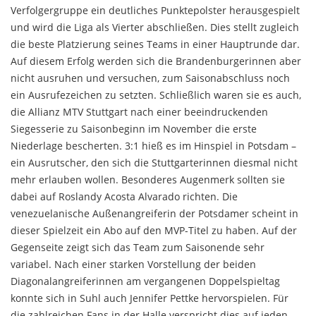
Verfolgergruppe ein deutliches Punktepolster herausgespielt
und wird die Liga als Vierter abschließen. Dies stellt zugleich
die beste Platzierung seines Teams in einer Hauptrunde dar.
Auf diesem Erfolg werden sich die Brandenburgerinnen aber
nicht ausruhen und versuchen, zum Saisonabschluss noch
ein Ausrufezeichen zu setzten. Schließlich waren sie es auch,
die Allianz MTV Stuttgart nach einer beeindruckenden
Siegesserie zu Saisonbeginn im November die erste
Niederlage bescherten. 3:1 hieß es im Hinspiel in Potsdam –
ein Ausrutscher, den sich die Stuttgarterinnen diesmal nicht
mehr erlauben wollen. Besonderes Augenmerk sollten sie
dabei auf Roslandy Acosta Alvarado richten. Die
venezuelanische Außenangreiferin der Potsdamer scheint in
dieser Spielzeit ein Abo auf den MVP-Titel zu haben. Auf der
Gegenseite zeigt sich das Team zum Saisonende sehr
variabel. Nach einer starken Vorstellung der beiden
Diagonalangreiferinnen am vergangenen Doppelspieltag
konnte sich in Suhl auch Jennifer Pettke hervorspielen. Für
die zahlreichen Fans in der Halle verspricht dies auf jeden