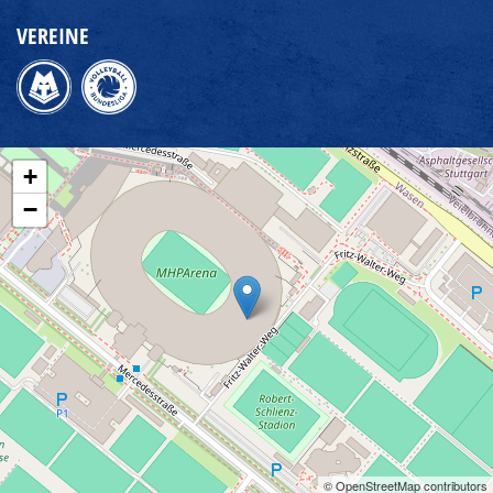
VEREINE
+
−
© OpenStreetMap contributors