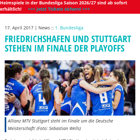
Heimspiele in der Bundesliga Saison 2026/27 sind ab sofort
erhältlich!
+++ Jetzt Tickets sichern! +++
17. April 2017
|
News
::
1. Bundesliga
FRIEDRICHSHAFEN UND STUTTGART
STEHEN IM FINALE DER PLAYOFFS
Allianz MTV Stuttgart steht im Finale um die Deutsche
Meisterschaft! (Foto: Sebastian Wells)