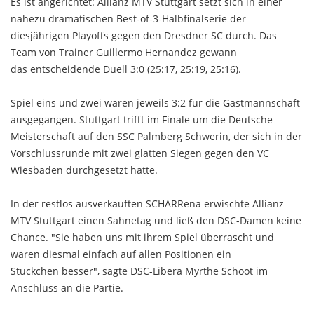
Es ist angerichtet: Allianz MTV Stuttgart setzt sich in einer
nahezu dramatischen Best-of-3-Halbfinalserie der
diesjährigen Playoffs gegen den Dresdner SC durch. Das
Team von Trainer Guillermo Hernandez gewann
das entscheidende Duell 3:0 (25:17, 25:19, 25:16).
Spiel eins und zwei waren jeweils 3:2 für die Gastmannschaft
ausgegangen. Stuttgart trifft im Finale um die Deutsche
Meisterschaft auf den SSC Palmberg Schwerin, der sich in der
Vorschlussrunde mit zwei glatten Siegen gegen den VC
Wiesbaden durchgesetzt hatte.
In der restlos ausverkauften SCHARRena erwischte Allianz
MTV Stuttgart einen Sahnetag und ließ den DSC-Damen keine
Chance. "Sie haben uns mit ihrem Spiel überrascht und
waren diesmal einfach auf allen Positionen ein
Stückchen besser", sagte DSC-Libera Myrthe Schoot im
Anschluss an die Partie.