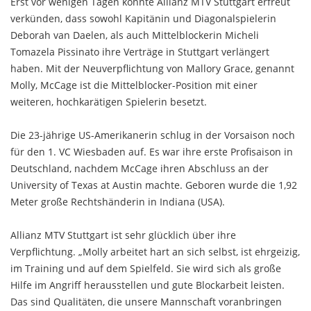
Erst vor wenigen Tagen konnte Allianz MTV Stuttgart erfreut
verkünden, dass sowohl Kapitänin und Diagonalspielerin
Deborah van Daelen, als auch Mittelblockerin Micheli
Tomazela Pissinato ihre Verträge in Stuttgart verlängert
haben. Mit der Neuverpflichtung von Mallory Grace, genannt
Molly, McCage ist die Mittelblocker-Position mit einer
weiteren, hochkarätigen Spielerin besetzt.
Die 23-jährige US-Amerikanerin schlug in der Vorsaison noch
für den 1. VC Wiesbaden auf. Es war ihre erste Profisaison in
Deutschland, nachdem McCage ihren Abschluss an der
University of Texas at Austin machte. Geboren wurde die 1,92
Meter große Rechtshänderin in Indiana (USA).
Allianz MTV Stuttgart ist sehr glücklich über ihre
Verpflichtung. „Molly arbeitet hart an sich selbst, ist ehrgeizig,
im Training und auf dem Spielfeld. Sie wird sich als große
Hilfe im Angriff herausstellen und gute Blockarbeit leisten.
Das sind Qualitäten, die unsere Mannschaft voranbringen