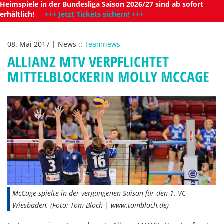
Heimspiele in der Bundesliga Saison 2026/27 sind ab sofort
erhältlich!
+++ Jetzt Tickets sichern! +++
08. Mai 2017
|
News
::
Teamnews
ALLIANZ MTV VERPFLICHTET
MITTELBLOCKERIN MOLLY MCCAGE
McCage spielte in der vergangenen Saison für den 1. VC
Wiesbaden. (Foto: Tom Bloch | www.tombloch.de)