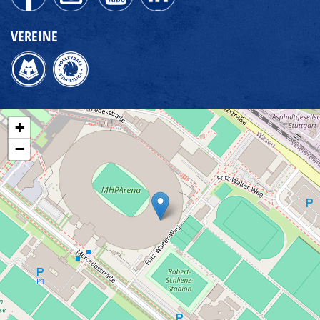
VEREINE
+
−