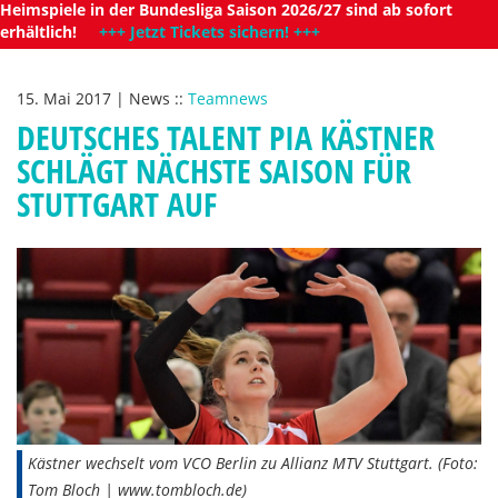
Heimspiele in der Bundesliga Saison 2026/27 sind ab sofort
erhältlich!
+++ Jetzt Tickets sichern! +++
15. Mai 2017
|
News
::
Teamnews
DEUTSCHES TALENT PIA KÄSTNER
SCHLÄGT NÄCHSTE SAISON FÜR
STUTTGART AUF
Kästner wechselt vom VCO Berlin zu Allianz MTV Stuttgart. (Foto:
Tom Bloch | www.tombloch.de)