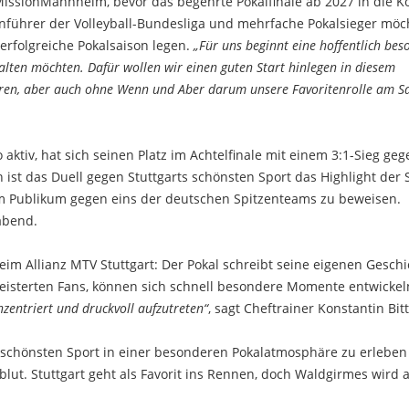
#MissionMannheim, bevor das begehrte Pokalfinale ab 2027 in die K
enführer der Volleyball-Bundesliga und mehrfache Pokalsieger möc
erfolgreiche Pokalsaison legen.
„Für uns beginnt eine hoffentlich bes
talten möchten. Dafür wollen wir einen guten Start hinlegen in diesem
tieren, aber auch ohne Wenn und Aber darum unsere Favoritenrolle am 
 aktiv, hat sich seinen Platz im Achtelfinale mit einem 3:1-Sieg geg
 ist das Duell gegen Stuttgarts schönsten Sport das Highlight der 
em Publikum gegen eins der deutschen Spitzenteams zu beweisen.
abend.
eim Allianz MTV Stuttgart: Der Pokal schreibt seine eigenen Geschi
eisterten Fans, können sich schnell besondere Momente entwickel
nzentriert und druckvoll aufzutreten“
, sagt Cheftrainer Konstantin Bitt
ts schönsten Sport in einer besonderen Pokalatmosphäre zu erleben 
lut. Stuttgart geht als Favorit ins Rennen, doch Waldgirmes wird a