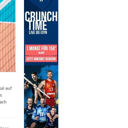
al auf
s
bach