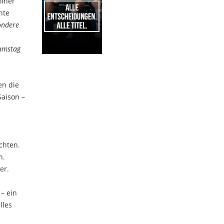
ölner
hte
ondere
Samstag
1
en die
Saison –
chten.
n.
er.
– ein
lles