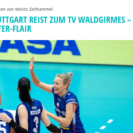
ben von
Moritz Zeithammel
UTTGART REIST ZUM TV WALDGIRMES –
ER-FLAIR