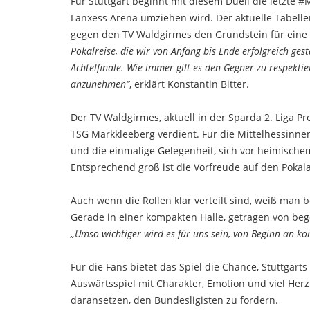
Für Stuttgart beginnt mit diesem Duell die letzte 
Lanxess Arena umziehen wird. Der aktuelle Tabell
gegen den TV Waldgirmes den Grundstein für eine 
Pokalreise, die wir von Anfang bis Ende erfolgreich ges
Achtelfinale. Wie immer gilt es den Gegner zu respek
anzunehmen“
, erklärt Konstantin Bitter.
Der TV Waldgirmes, aktuell in der Sparda 2. Liga Pro
TSG Markkleeberg verdient. Für die Mittelhessinnen
und die einmalige Gelegenheit, sich vor heimisch
Entsprechend groß ist die Vorfreude auf den Pokal
Auch wenn die Rollen klar verteilt sind, weiß man b
Gerade in einer kompakten Halle, getragen von beg
„Umso wichtiger wird es für uns sein, von Beginn an ko
Für die Fans bietet das Spiel die Chance, Stuttgar
Auswärtsspiel mit Charakter, Emotion und viel Herzb
daransetzen, den Bundesligisten zu fordern.