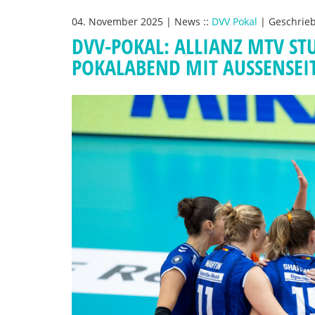
04. November 2025
|
News
::
DVV Pokal
|
Geschrie
DVV-POKAL: ALLIANZ MTV ST
POKALABEND MIT AUSSENSEIT