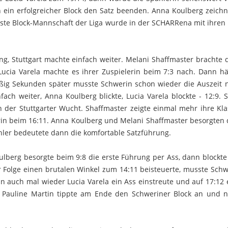
n ein erfolgreicher Block den Satz beenden. Anna Koulberg zeichn
ärkste Block-Mannschaft der Liga wurde in der SCHARRena mit ihren
, Stuttgart machte einfach weiter. Melani Shaffmaster brachte d
 Lucia Varela machte es ihrer Zuspielerin beim 7:3 nach. Dann 
reißig Sekunden später musste Schwerin schon wieder die Auszeit
fach weiter, Anna Koulberg blickte, Lucia Varela blockte - 12:9. 
an der Stuttgarter Wucht. Shaffmaster zeigte einmal mehr ihre Kl
werin beim 16:11. Anna Koulberg und Melani Shaffmaster besorgten
ehler bedeutete dann die komfortable Satzführung.
ulberg besorgte beim 9:8 die erste Führung per Ass, dann blockte
r Folge einen brutalen Winkel zum 14:11 beisteuerte, musste Schw
n auch mal wieder Lucia Varela ein Ass einstreute und auf 17:12 
n. Pauline Martin tippte am Ende den Schweriner Block an und 