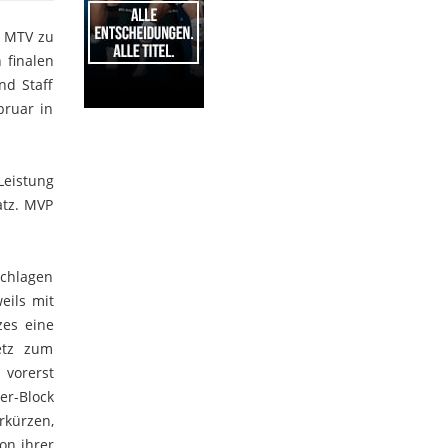
z MTV zu
 finalen
nd Staff
bruar in
1
Leistung
atz. MVP
schlagen
eils mit
zes eine
etz zum
 vorerst
er-Block
rkürzen,
on ihrer