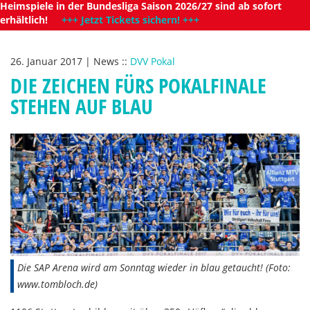
Heimspiele in der Bundesliga Saison 2026/27 sind ab sofort
erhältlich!
+++ Jetzt Tickets sichern! +++
26. Januar 2017
|
News
::
DVV Pokal
DIE ZEICHEN FÜRS POKALFINALE
STEHEN AUF BLAU
Die SAP Arena wird am Sonntag wieder in blau getaucht! (Foto:
www.tombloch.de)