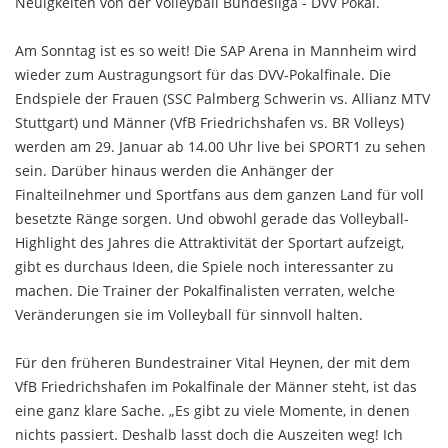
Neuigkeiten von der Volleyball Bundesliga - DVV Pokal.
Am Sonntag ist es so weit! Die SAP Arena in Mannheim wird
wieder zum Austragungsort für das DVV-Pokalfinale. Die
Endspiele der Frauen (SSC Palmberg Schwerin vs. Allianz MTV
Stuttgart) und Männer (VfB Friedrichshafen vs. BR Volleys)
werden am 29. Januar ab 14.00 Uhr live bei SPORT1 zu sehen
sein. Darüber hinaus werden die Anhänger der
Finalteilnehmer und Sportfans aus dem ganzen Land für voll
besetzte Ränge sorgen. Und obwohl gerade das Volleyball-
Highlight des Jahres die Attraktivität der Sportart aufzeigt,
gibt es durchaus Ideen, die Spiele noch interessanter zu
machen. Die Trainer der Pokalfinalisten verraten, welche
Veränderungen sie im Volleyball für sinnvoll halten.
Für den früheren Bundestrainer Vital Heynen, der mit dem
VfB Friedrichshafen im Pokalfinale der Männer steht, ist das
eine ganz klare Sache. „Es gibt zu viele Momente, in denen
nichts passiert. Deshalb lasst doch die Auszeiten weg! Ich