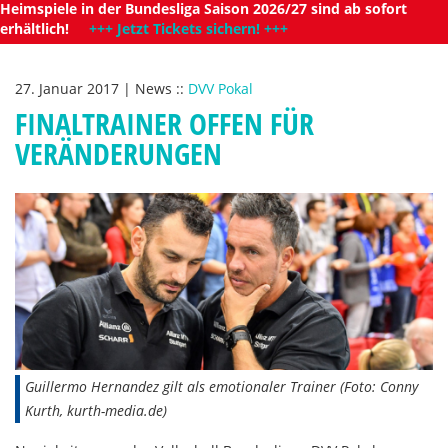
Heimspiele in der Bundesliga Saison 2026/27 sind ab sofort
erhältlich!
+++ Jetzt Tickets sichern! +++
27. Januar 2017
|
News
::
DVV Pokal
FINALTRAINER OFFEN FÜR
VERÄNDERUNGEN
Guillermo Hernandez gilt als emotionaler Trainer (Foto: Conny
Kurth, kurth-media.de)