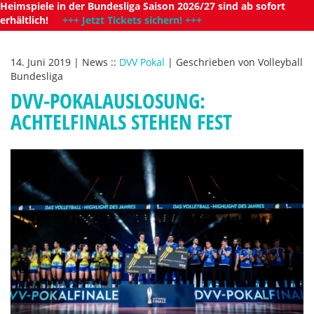
Heimspiele in der Bundesliga Saison 2026/27 sind ab sofort
erhältlich!
+++ Jetzt Tickets sichern! +++
14. Juni 2019
|
News
::
DVV Pokal
|
Geschrieben von
Volleyball
Bundesliga
DVV-POKALAUSLOSUNG:
ACHTELFINALS STEHEN FEST