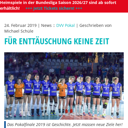
Heimspiele in der Bundesliga Saison 2026/27 sind ab sofort
erhältlich!
+++ Jetzt Tickets sichern! +++
24. Februar 2019
|
News
::
DVV Pokal
|
Geschrieben von
Michael Schüle
FÜR ENTTÄUSCHUNG KEINE ZEIT
Das Pokalfinale 2019 ist Geschichte. Jetzt müssen neue Ziele her!