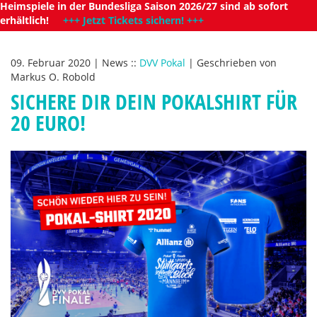
Heimspiele in der Bundesliga Saison 2026/27 sind ab sofort
erhältlich!
+++ Jetzt Tickets sichern! +++
09. Februar 2020
|
News
::
DVV Pokal
|
Geschrieben von
Markus O. Robold
SICHERE DIR DEIN POKALSHIRT FÜR
20 EURO!