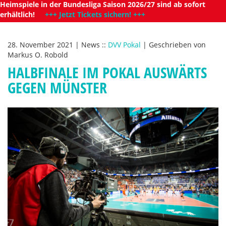
Heimspiele in der Bundesliga Saison 2026/27 sind ab sofort
erhältlich!
+++ Jetzt Tickets sichern! +++
28. November 2021
|
News
::
DVV Pokal
|
Geschrieben von
Markus O. Robold
HALBFINALE IM POKAL AUSWÄRTS
GEGEN MÜNSTER