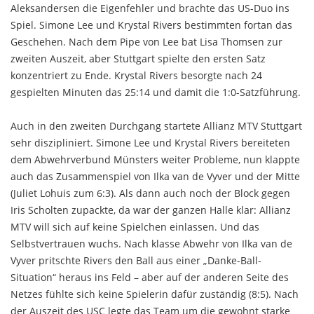
Aleksandersen die Eigenfehler und brachte das US-Duo ins
Spiel. Simone Lee und Krystal Rivers bestimmten fortan das
Geschehen. Nach dem Pipe von Lee bat Lisa Thomsen zur
zweiten Auszeit, aber Stuttgart spielte den ersten Satz
konzentriert zu Ende. Krystal Rivers besorgte nach 24
gespielten Minuten das 25:14 und damit die 1:0-Satzführung.
Auch in den zweiten Durchgang startete Allianz MTV Stuttgart
sehr diszipliniert. Simone Lee und Krystal Rivers bereiteten
dem Abwehrverbund Münsters weiter Probleme, nun klappte
auch das Zusammenspiel von Ilka van de Vyver und der Mitte
(Juliet Lohuis zum 6:3). Als dann auch noch der Block gegen
Iris Scholten zupackte, da war der ganzen Halle klar: Allianz
MTV will sich auf keine Spielchen einlassen. Und das
Selbstvertrauen wuchs. Nach klasse Abwehr von Ilka van de
Vyver pritschte Rivers den Ball aus einer „Danke-Ball-
Situation“ heraus ins Feld – aber auf der anderen Seite des
Netzes fühlte sich keine Spielerin dafür zuständig (8:5). Nach
der Auszeit des USC legte das Team um die gewohnt starke