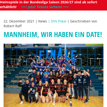
Heimspiele in der Bundesliga Saison 2026/27 sind ab sofort
erhältlich!
+++ Jetzt Tickets sichern! +++
22. Dezember 2021
|
News
::
DVV Pokal
|
Geschrieben von
Robert Raff
MANNHEIM, WIR HABEN EIN DATE!