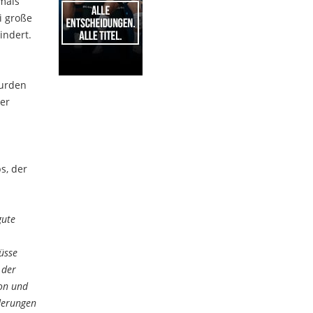
mals
i große
indert.
urden
1
ber
s, der
gute
üsse
 der
ion und
rderungen