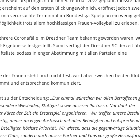
ams war ursprünglich für den 5. Februar 2022 geplant, musste da
erscheint auf den ersten Blick ungewöhnlich, eröffnet jedoch zwe
Corona verursachte Terminnot im Bundesliga-Spielplan ein wenig gel
glichkeit trotz allem hochklassigen Frauen-Volleyball zu erleben.
rere Coronafälle im Dresdner Team bekannt geworden waren, w
Ergebnisse festgestellt. Somit verfügt der Dresdner SC derzeit ü
sliste, sodass in enger Abstimmung mit allen Parteien eine
 der Frauen steht noch nicht fest, wird aber zwischen beiden Klub
timmt und entsprechend kommuniziert.
lärt zu der Entscheidung:
„Erst einmal wünschen wir allen Betroffenen 
besondere Wiesbaden, Stuttgart sowie unseren Partnern. Nur dank der
r Kürze der Zeit ein Ersatzspiel organisieren. Wir treffen unsere Beschl
fertig, immer im engen Austausch mit allen Beteiligten und entsprechend
Beteiligten höchste Priorität. Wir wissen, dass die gegenwärtige Situat
unsere Clubs, sondern auch unsere Partner und Fans vor große Herausfo