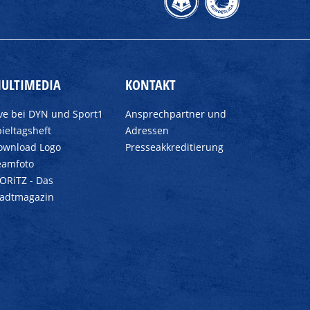
ULTIMEDIA
KONTAKT
ive bei DYN und Sport1
Ansprechpartner und
ieltagsheft
Adressen
ownload Logo
Presseakkreditierung
eamfoto
ORiTZ - Das
tadtmagazin