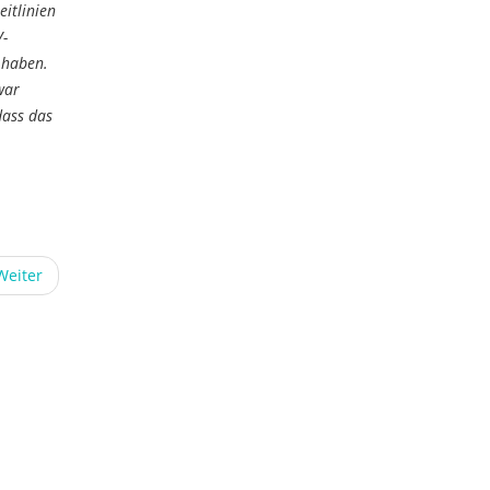
itlinien
V-
 haben.
war
dass das
Weiter