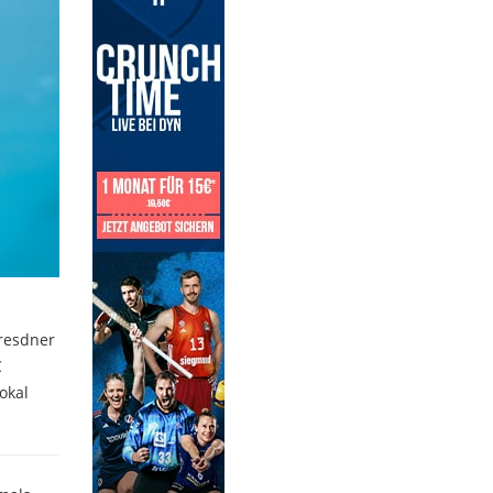
resdner
C
okal