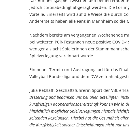
Das Bundesligaspiel zwischen den beiden Frauente
jedoch coronabedingt abgesagt werden. Die Lösung 
Vorteile. Einerseits wird auf die Weise die durch 
Andererseits haben alle Fans in Mannheim so die Mö
Nachdem bereits am vergangenen Wochenende meh
bei weiteren PCR-Testungen neue positive COVID-19-
weniger als acht Spielerinnen der Stammmannschaft
Spielverlegung vereinbart wurde.
Ein neuer Termin und Austragungsort für das Finale
Volleyball Bundesliga und dem DVV zeitnah abges
Julia Retzlaff, Geschäftsführerin Sport der VBL erk
Besserung und bedanken uns bei allen Beteiligten, ins
kurzfristigen Kooperationsbereitschaft können wir in de
hinsichtlich möglicher Spielverlegungen niemals leicht
geltenden Regelungen. Hierbei hat die Gesundheit aller 
die Kurzfristigkeit solcher Entscheidungen nicht nur 