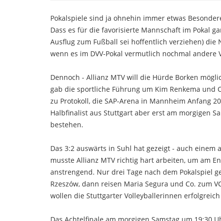
Pokalspiele sind ja ohnehin immer etwas Besondere
Dass es für die favorisierte Mannschaft im Pokal ga
Ausflug zum Fußball sei hoffentlich verziehen) d
wenn es im DVV-Pokal vermutlich nochmal andere 
Dennoch - Allianz MTV will die Hürde Borken möglich
gab die sportliche Führung um Kim Renkema und C
zu Protokoll, die SAP-Arena in Mannheim Anfang 202
Halbfinalist aus Stuttgart aber erst am morgigen
bestehen.
Das 3:2 auswärts in Suhl hat gezeigt - auch einem
musste Allianz MTV richtig hart arbeiten, um am 
anstrengend. Nur drei Tage nach dem Pokalspiel 
Rzeszów, dann reisen Maria Segura und Co. zum VC
wollen die Stuttgarter Volleyballerinnen erfolgreich
Das Achtelfinale am morgigen Samstag um 19:30 Uh