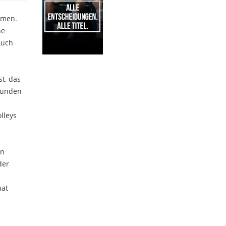
hmen.
ne
Auch
1
st, das
wunden
lleys
en
der
nat