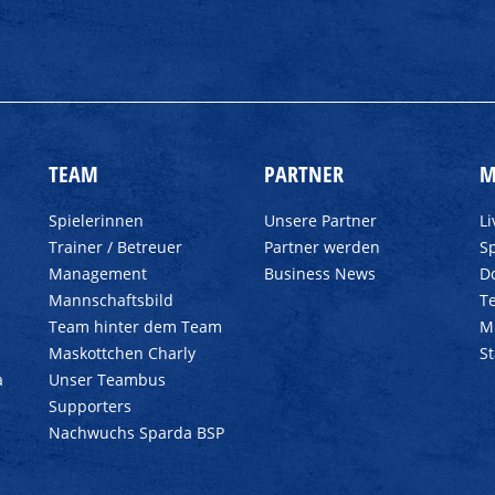
TEAM
PARTNER
M
Spielerinnen
Unsere Partner
L
Trainer / Betreuer
Partner werden
Sp
Management
Business News
D
Mannschaftsbild
T
Team hinter dem Team
M
Maskottchen Charly
S
a
Unser Teambus
Supporters
Nachwuchs Sparda BSP