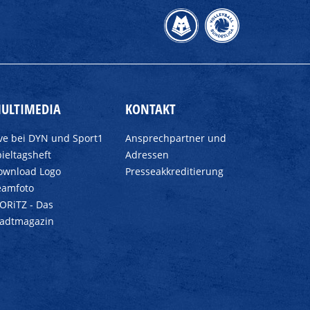
ULTIMEDIA
KONTAKT
ive bei DYN und Sport1
Ansprechpartner und
ieltagsheft
Adressen
ownload Logo
Presseakkreditierung
eamfoto
ORiTZ - Das
tadtmagazin