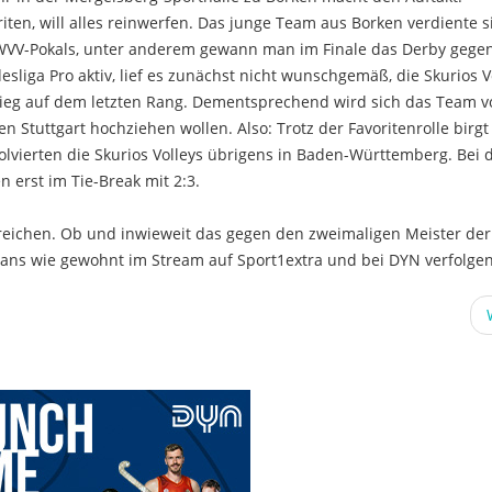
ten, will alles reinwerfen. Das junge Team aus Borken verdiente s
 WVV-Pokals, unter anderem gewann man im Finale das Derby gegen
esliga Pro aktiv, lief es zunächst nicht wunschgemäß, die Skurios V
 Sieg auf dem letzten Rang. Dementsprechend wird sich das Team v
 Stuttgart hochziehen wollen. Also: Trotz der Favoritenrolle birgt
olvierten die Skurios Volleys übrigens in Baden-Württemberg. Bei 
 erst im Tie-Break mit 2:3.
 erreichen. Ob und inwieweit das gegen den zweimaligen Meister der 
 Fans wie gewohnt im Stream auf Sport1extra und bei DYN verfolge