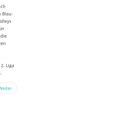
ich
 Blau-
olleys
on
 die
den
2. Liga
n.
Weiter