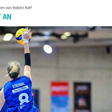
ben von
Robert Raff
T AN