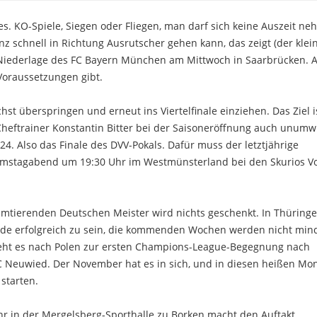
s. KO-Spiele, Siegen oder Fliegen, man darf sich keine Auszeit ne
nz schnell in Richtung Ausrutscher gehen kann, das zeigt (der klei
ie Niederlage des FC Bayern München am Mittwoch in Saarbrücken. 
Voraussetzungen gibt.
st überspringen und erneut ins Viertelfinale einziehen. Das Ziel i
heftrainer Konstantin Bitter bei der Saisoneröffnung auch unum
4. Also das Finale des DVV-Pokals. Dafür muss der letztjährige
 Samstagabend um 19:30 Uhr im Westmünsterland bei den Skurios Vo
 amtierenden Deutschen Meister wird nichts geschenkt. In Thüring
Ende erfolgreich zu sein, die kommenden Wochen werden nicht min
geht es nach Polen zur ersten Champions-League-Begegnung nach
 Neuwied. Der November hat es in sich, und in diesen heißen Mo
 starten.
r in der Mergelsberg-Sporthalle zu Borken macht den Auftakt.