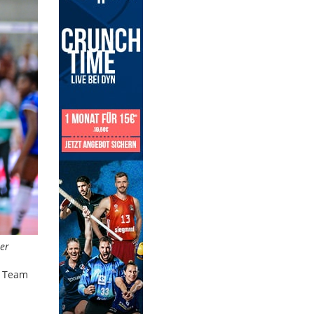
ner
s Team