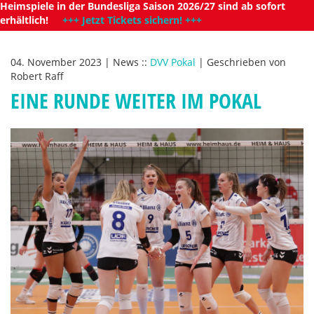
Heimspiele in der Bundesliga Saison 2026/27 sind ab sofort
erhältlich!
+++ Jetzt Tickets sichern! +++
04. November 2023
|
News
::
DVV Pokal
|
Geschrieben von
Robert Raff
EINE RUNDE WEITER IM POKAL