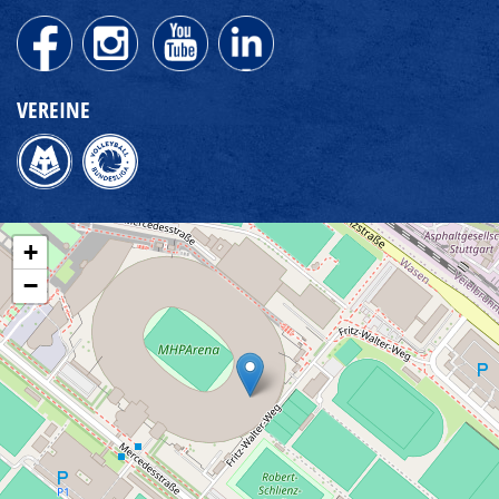
VEREINE
+
−