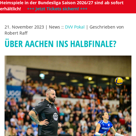
Heimspiele in der Bundesliga Saison 2026/27 sind ab sofort
erhältlich!
+++ Jetzt Tickets sichern! +++
21. November 2023
|
News
::
DVV Pokal
|
Geschrieben von
Robert Raff
ÜBER AACHEN INS HALBFINALE?