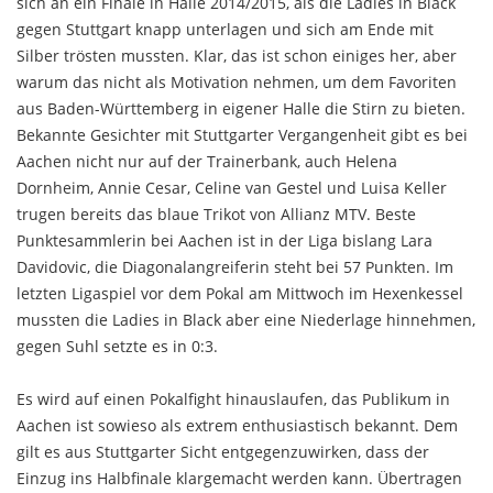
sich an ein Finale in Halle 2014/2015, als die Ladies in Black
gegen Stuttgart knapp unterlagen und sich am Ende mit
Silber trösten mussten. Klar, das ist schon einiges her, aber
warum das nicht als Motivation nehmen, um dem Favoriten
aus Baden-Württemberg in eigener Halle die Stirn zu bieten.
Bekannte Gesichter mit Stuttgarter Vergangenheit gibt es bei
Aachen nicht nur auf der Trainerbank, auch Helena
Dornheim, Annie Cesar, Celine van Gestel und Luisa Keller
trugen bereits das blaue Trikot von Allianz MTV. Beste
Punktesammlerin bei Aachen ist in der Liga bislang Lara
Davidovic, die Diagonalangreiferin steht bei 57 Punkten. Im
letzten Ligaspiel vor dem Pokal am Mittwoch im Hexenkessel
mussten die Ladies in Black aber eine Niederlage hinnehmen,
gegen Suhl setzte es in 0:3.
Es wird auf einen Pokalfight hinauslaufen, das Publikum in
Aachen ist sowieso als extrem enthusiastisch bekannt. Dem
gilt es aus Stuttgarter Sicht entgegenzuwirken, dass der
Einzug ins Halbfinale klargemacht werden kann. Übertragen