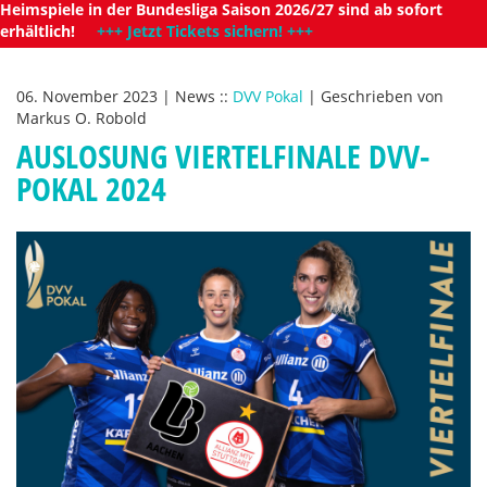
Heimspiele in der Bundesliga Saison 2026/27 sind ab sofort
erhältlich!
+++ Jetzt Tickets sichern! +++
06. November 2023
|
News
::
DVV Pokal
|
Geschrieben von
Markus O. Robold
AUSLOSUNG VIERTELFINALE DVV-
POKAL 2024