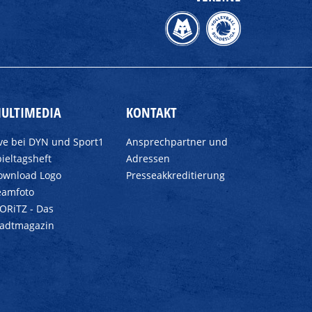
ULTIMEDIA
KONTAKT
ive bei DYN und Sport1
Ansprechpartner und
ieltagsheft
Adressen
ownload Logo
Presseakkreditierung
eamfoto
ORiTZ - Das
tadtmagazin