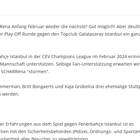
Rena Anfang Februar wieder die nächste? Gut möglich! Aber deutl
 der Play-Off Runde gegen den Topclub Galatasaray Istanbul ein gan
ahçe Istanbul in der CEV Champions League im Februar 2024 erinne
e Mannschaft unterstützen. Selbige Fan-Unterstützung erwarten wi
ie SCHARRena "stürmen".
mmerman, Britt Bongaerts und Kaja Grobelna drei ehemalige Stutt
n werden.
er Erfahrungen aus dem Spiel gegen Fenerbahçe Istanbul ist es
chen mit den Sicherheitsbehörden (Polizei, Ordnungs- und Sportam
cherheit aller Besucher zu gewährleisten.