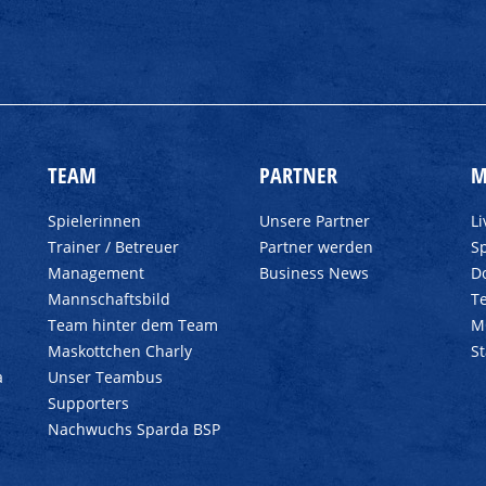
TEAM
PARTNER
M
Spielerinnen
Unsere Partner
L
Trainer / Betreuer
Partner werden
Sp
Management
Business News
D
Mannschaftsbild
T
Team hinter dem Team
M
Maskottchen Charly
S
a
Unser Teambus
Supporters
Nachwuchs Sparda BSP