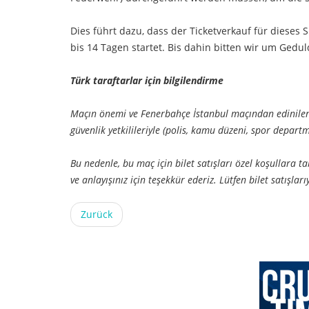
Dies führt dazu, dass der Ticketverkauf für dieses
bis 14 Tagen startet. Bis dahin bitten wir um Gedu
Türk taraftarlar için bilgilendirme
Maçın önemi ve Fenerbahçe İstanbul maçından edinilen 
güvenlik yetkilileriyle (polis, kamu düzeni, spor depart
Bu nedenle, bu maç için bilet satışları özel koşullara 
ve anlayışınız için teşekkür ederiz. Lütfen bilet satışlar
Zurück