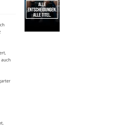
ich
z
1
rt,
r auch
garter
t,