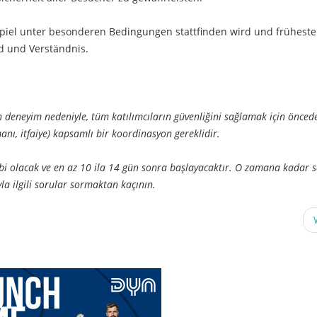
 Spiel unter besonderen Bedingungen stattfinden wird und früheste
ld und Verständnis.
deneyim nedeniyle, tüm katılımcıların güvenliğini sağlamak için önced
manı, itfaiye) kapsamlı bir koordinasyon gereklidir.
tabi olacak ve en az 10 ila 14 gün sonra başlayacaktır. O zamana kadar s
ıyla ilgili sorular sormaktan kaçının.