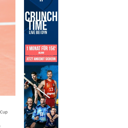
 Cup
e
n