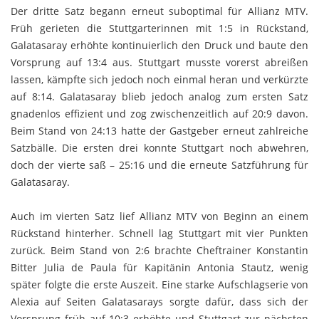
Der dritte Satz begann erneut suboptimal für Allianz MTV.
Früh gerieten die Stuttgarterinnen mit 1:5 in Rückstand,
Galatasaray erhöhte kontinuierlich den Druck und baute den
Vorsprung auf 13:4 aus. Stuttgart musste vorerst abreißen
lassen, kämpfte sich jedoch noch einmal heran und verkürzte
auf 8:14. Galatasaray blieb jedoch analog zum ersten Satz
gnadenlos effizient und zog zwischenzeitlich auf 20:9 davon.
Beim Stand von 24:13 hatte der Gastgeber erneut zahlreiche
Satzbälle. Die ersten drei konnte Stuttgart noch abwehren,
doch der vierte saß – 25:16 und die erneute Satzführung für
Galatasaray.
Auch im vierten Satz lief Allianz MTV von Beginn an einem
Rückstand hinterher. Schnell lag Stuttgart mit vier Punkten
zurück. Beim Stand von 2:6 brachte Cheftrainer Konstantin
Bitter Julia de Paula für Kapitänin Antonia Stautz, wenig
später folgte die erste Auszeit. Eine starke Aufschlagserie von
Alexia auf Seiten Galatasarays sorgte dafür, dass sich der
Vorsprung früh auf 10:3 erhöhte und Stuttgart zur nächsten