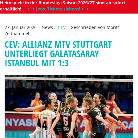
Heimspiele in der Bundesliga Saison 2026/27 sind ab sofort
erhältlich!
+++ Jetzt Tickets sichern! +++
27. Januar 2026
|
News
::
CEV
|
Geschrieben von
Moritz
Zeithammel
CEV: ALLIANZ MTV STUTTGART
UNTERLIEGT GALATASARAY
ISTANBUL MIT 1:3