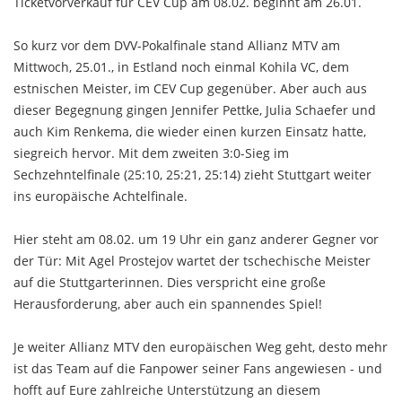
Ticketvorverkauf für CEV Cup am 08.02. beginnt am 26.01.
So kurz vor dem DVV-Pokalfinale stand Allianz MTV am
Mittwoch, 25.01., in Estland noch einmal Kohila VC, dem
estnischen Meister, im CEV Cup gegenüber. Aber auch aus
dieser Begegnung gingen Jennifer Pettke, Julia Schaefer und
auch Kim Renkema, die wieder einen kurzen Einsatz hatte,
siegreich hervor. Mit dem zweiten 3:0-Sieg im
Sechzehntelfinale (25:10, 25:21, 25:14) zieht Stuttgart weiter
ins europäische Achtelfinale.
Hier steht am 08.02. um 19 Uhr ein ganz anderer Gegner vor
der Tür: Mit Agel Prostejov wartet der tschechische Meister
auf die Stuttgarterinnen. Dies verspricht eine große
Herausforderung, aber auch ein spannendes Spiel!
Je weiter Allianz MTV den europäischen Weg geht, desto mehr
ist das Team auf die Fanpower seiner Fans angewiesen - und
hofft auf Eure zahlreiche Unterstützung an diesem