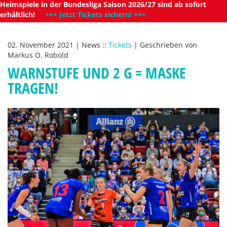
Heimspiele in der Bundesliga Saison 2026/27 sind ab sofort
erhältlich!
+++ Jetzt Tickets sichern! +++
02. November 2021
|
News
::
Tickets
|
Geschrieben von
Markus O. Robold
WARNSTUFE UND 2 G = MASKE
TRAGEN!