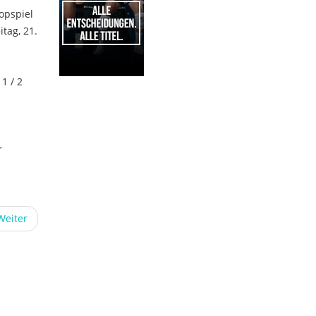
opspiel
itag, 21.
1 / 2
1
r
Weiter