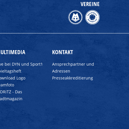
VEREINE
ULTIMEDIA
KONTAKT
ive bei DYN und Sport1
Ansprechpartner und
ieltagsheft
Adressen
ownload Logo
Presseakkreditierung
eamfoto
ORiTZ - Das
tadtmagazin