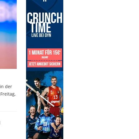
in der
Freitag,
d