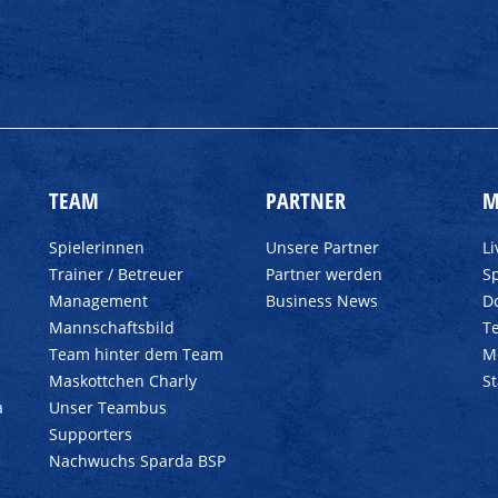
TEAM
PARTNER
M
Spielerinnen
Unsere Partner
L
Trainer / Betreuer
Partner werden
Sp
Management
Business News
D
Mannschaftsbild
T
Team hinter dem Team
M
Maskottchen Charly
S
a
Unser Teambus
Supporters
Nachwuchs Sparda BSP