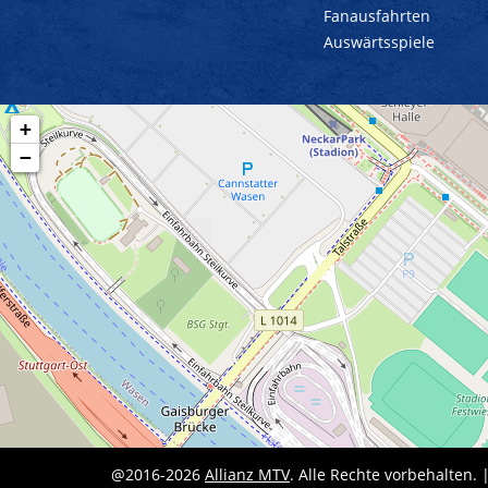
Fanausfahrten
Auswärtsspiele
+
−
@2016-2026
Allianz MTV
. Alle Rechte vorbehalten. 