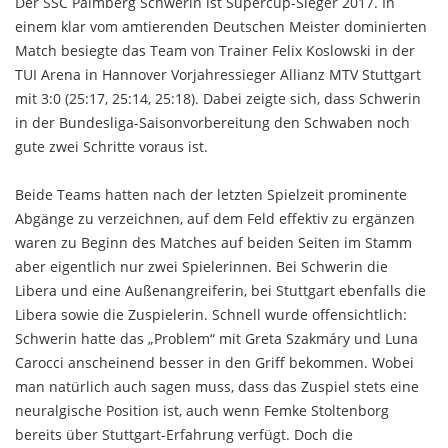
Der SSC Palmberg Schwerin ist Supercup-Sieger 2017. In
einem klar vom amtierenden Deutschen Meister dominierten
Match besiegte das Team von Trainer Felix Koslowski in der
TUI Arena in Hannover Vorjahressieger Allianz MTV Stuttgart
mit 3:0 (25:17, 25:14, 25:18). Dabei zeigte sich, dass Schwerin
in der Bundesliga-Saisonvorbereitung den Schwaben noch
gute zwei Schritte voraus ist.
Beide Teams hatten nach der letzten Spielzeit prominente
Abgänge zu verzeichnen, auf dem Feld effektiv zu ergänzen
waren zu Beginn des Matches auf beiden Seiten im Stamm
aber eigentlich nur zwei Spielerinnen. Bei Schwerin die
Libera und eine Außenangreiferin, bei Stuttgart ebenfalls die
Libera sowie die Zuspielerin. Schnell wurde offensichtlich:
Schwerin hatte das „Problem“ mit Greta Szakmáry und Luna
Carocci anscheinend besser in den Griff bekommen. Wobei
man natürlich auch sagen muss, dass das Zuspiel stets eine
neuralgische Position ist, auch wenn Femke Stoltenborg
bereits über Stuttgart-Erfahrung verfügt. Doch die