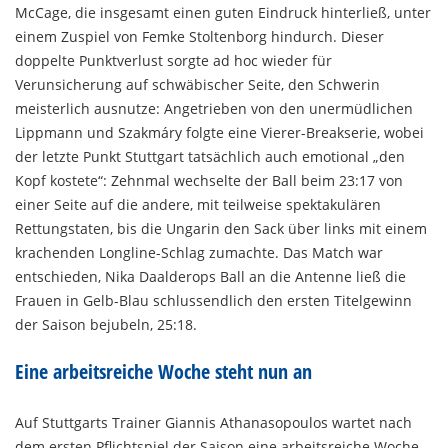
McCage, die insgesamt einen guten Eindruck hinterließ, unter
einem Zuspiel von Femke Stoltenborg hindurch. Dieser
doppelte Punktverlust sorgte ad hoc wieder für
Verunsicherung auf schwäbischer Seite, den Schwerin
meisterlich ausnutze: Angetrieben von den unermüdlichen
Lippmann und Szakmáry folgte eine Vierer-Breakserie, wobei
der letzte Punkt Stuttgart tatsächlich auch emotional „den
Kopf kostete“: Zehnmal wechselte der Ball beim 23:17 von
einer Seite auf die andere, mit teilweise spektakulären
Rettungstaten, bis die Ungarin den Sack über links mit einem
krachenden Longline-Schlag zumachte. Das Match war
entschieden, Nika Daalderops Ball an die Antenne ließ die
Frauen in Gelb-Blau schlussendlich den ersten Titelgewinn
der Saison bejubeln, 25:18.
Eine arbeitsreiche Woche steht nun an
Auf Stuttgarts Trainer Giannis Athanasopoulos wartet nach
dem ersten Pflichtspiel der Saison eine arbeitsreiche Woche,