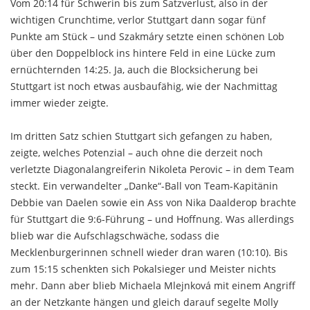
Vom 20:14 für Schwerin bis zum Satzverlust, also in der
wichtigen Crunchtime, verlor Stuttgart dann sogar fünf
Punkte am Stück – und Szakmáry setzte einen schönen Lob
über den Doppelblock ins hintere Feld in eine Lücke zum
ernüchternden 14:25. Ja, auch die Blocksicherung bei
Stuttgart ist noch etwas ausbaufähig, wie der Nachmittag
immer wieder zeigte.
Im dritten Satz schien Stuttgart sich gefangen zu haben,
zeigte, welches Potenzial – auch ohne die derzeit noch
verletzte Diagonalangreiferin Nikoleta Perovic – in dem Team
steckt. Ein verwandelter „Danke“-Ball von Team-Kapitänin
Debbie van Daelen sowie ein Ass von Nika Daalderop brachte
für Stuttgart die 9:6-Führung – und Hoffnung. Was allerdings
blieb war die Aufschlagschwäche, sodass die
Mecklenburgerinnen schnell wieder dran waren (10:10). Bis
zum 15:15 schenkten sich Pokalsieger und Meister nichts
mehr. Dann aber blieb Michaela Mlejnková mit einem Angriff
an der Netzkante hängen und gleich darauf segelte Molly