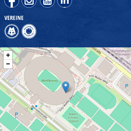
VEREINE
+
−