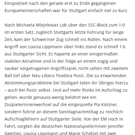
Einspielzeit nach den gerade erst zu Ende gegangenen
Europameisterschaften war für Stuttgart einfach viel zu kurz.
Nach Michaela Mlejnkovas Lob über den SSC-Block zum 1:0
im ersten Satz, zugleich Stuttgarts letzte Führung für lange
Zeit, kam der Schweriner Zug schnell ins Rollen. Nach einem
Angriff von Louisa Lippmann über links stand es schnell 1:6
aus Stuttgarter Sicht. Es haperte an einer einigermaßen
stabilen Annahme und in der Folge an einem zügig und
sauber vorgetragenen Angriffsspiel, nicht selten mit zweitem
Ball tief über Neu-Libera Teodora Pusic. Die zu erwartenden
Abstimmungsprobleme bei Stuttgart taten ihr Übriges hierzu
– auch bei Pusic selbst. Und auf mehr Risiko im Aufschlag zu
gehen, wurde genauso wenig belohnt wie ein
Zuspielerinnenwechsel auf die eingespielte Pia Kästner,
sondern führte an diesem Sonntagnachmittag zu reichlich
Aufschlagfehlern auf Stuttgarter Seite. Von der EM noch in
Fahrt, sorgten die deutschen Nationalspielerinnen Jennifer
Geerties, Louisa Lippmann und Marie Schölzel mit zwei