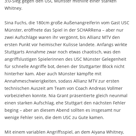
3:0-Sieg gegen den USC Münster mithilfe einer starken
Whitney.
Sina Fuchs, die 180cm große Außenangreiferin vom Gast USC
Münster, eröffnete das Spiel in der SCHARRena – aber nur
zwei Aufschläge waren ihr vergönnt, bis Allianz MTV den
ersten Punkt vor heimischer Kulisse landete. Anfangs wirkte
Stuttgarts Annahme zwar noch etwas chaotisch, was den
angriffslustigen Spielerinnen des USC Münster Gelegenheit
für schnelle Angriffe bot, denen der Stuttgarter Block nicht
hinterher kam. Aber auch Münster kämpfte mit
Annahmeschwierigkeiten, sodass Allianz MTV zur ersten
technischen Auszeit am Team von Coach Andreas Vollmer
vorbeiziehen konnte. Nia Grant präsentierte gleich neunmal
einen starken Aufschlag, ehe Stuttgart den nächsten Fehler
beging – aber an diesem Abend sollten es insgesamt nur
wenige Fehler sein, die dem USC zu Gute kamen.
Mit einem variablen Angriffsspiel, an dem Aiyana Whitney,