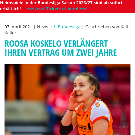
Heimspiele in der Bundesliga Saison 2026/27 sind ab sofort
erhältlich!
+++ Jetzt Tickets sichern! +++
07. April 2021
|
News
::
1. Bundesliga
|
Geschrieben von
Kati
Keller
ROOSA KOSKELO VERLÄNGERT
IHREN VERTRAG UM ZWEI JAHRE