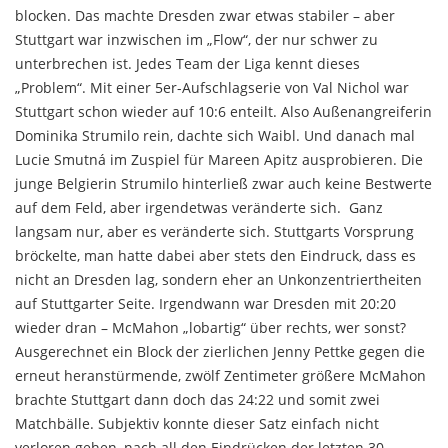
blocken. Das machte Dresden zwar etwas stabiler – aber
Stuttgart war inzwischen im „Flow“, der nur schwer zu
unterbrechen ist. Jedes Team der Liga kennt dieses
„Problem“. Mit einer 5er-Aufschlagserie von Val Nichol war
Stuttgart schon wieder auf 10:6 enteilt. Also Außenangreiferin
Dominika Strumilo rein, dachte sich Waibl. Und danach mal
Lucie Smutná im Zuspiel für Mareen Apitz ausprobieren. Die
junge Belgierin Strumilo hinterließ zwar auch keine Bestwerte
auf dem Feld, aber irgendetwas veränderte sich. Ganz
langsam nur, aber es veränderte sich. Stuttgarts Vorsprung
bröckelte, man hatte dabei aber stets den Eindruck, dass es
nicht an Dresden lag, sondern eher an Unkonzentriertheiten
auf Stuttgarter Seite. Irgendwann war Dresden mit 20:20
wieder dran – McMahon „lobartig“ über rechts, wer sonst?
Ausgerechnet ein Block der zierlichen Jenny Pettke gegen die
erneut heranstürmende, zwölf Zentimeter größere McMahon
brachte Stuttgart dann doch das 24:22 und somit zwei
Matchbälle. Subjektiv konnte dieser Satz einfach nicht
verloren gehen, nach all den Eindrücken der letzten 30