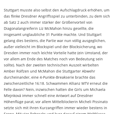
Stuttgart musste also selbst den Aufschlagdruck erhöhen, um
das flinke Dresdner Angriffsspiel zu unterbinden, zu dem sich
ab Satz 2 auch immer stärker der Größenvorteil von
Diagonalangreiferin Liz McMahon hinzu gesellte, die
insgesamt unglaubliche 31 Punkte machte. Und Stuttgart
gelang dies bestens, die Partie war nun völlig ausgeglichen,
außer vielleicht im Blockspiel und der Blocksicherung, wo
Dresden immer noch leichte Vorteile hatte (ein Umstand, der
vor allem am Ende des Matches noch von Bedeutung sein
sollte). Nach der zweiten technischen Auszeit wirbelten
Amber Rolfzen und McMahon die Stuttgarter Abwehr
durcheinander, eine 4-Punkte-Breakserie brachte das
zwischenzeitliche 16:18. Schwammen Allianz MTV erneut die
Felle davon? Nein, inzwischen hatten die Girls um Michaela
Mlejnková immer schnell eine Antwort auf Dresdner
Höhenflüge parat, vor allem Mittelblockerin Micheli Pissinato
setzte sich mit ihren Kurzangriffen immer wieder bestens in
Szene. Mit vier Rebreaks und kurz darauf einem Weltklasse-