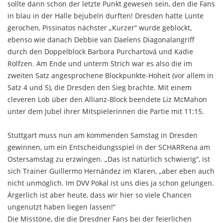
sollte dann schon der letzte Punkt gewesen sein, den die Fans
in blau in der Halle bejubeln durften! Dresden hatte Lunte
gerochen, Pissinatos nächster „Kurzer“ wurde geblockt,
ebenso wie danach Debbie van Daelens Diagonalangriff
durch den Doppelblock Barbora Purchartová und Kadie
Rolfzen. Am Ende und unterm Strich war es also die im
zweiten Satz angesprochene Blockpunkte-Hoheit (vor allem in
Satz 4 und 5), die Dresden den Sieg brachte. Mit einem
cleveren Lob über den Allianz-Block beendete Liz McMahon
unter dem Jubel ihrer Mitspielerinnen die Partie mit 11:15.
Stuttgart muss nun am kommenden Samstag in Dresden
gewinnen, um ein Entscheidungsspiel in der SCHARRena am
Ostersamstag zu erzwingen. „Das ist natürlich schwierig“, ist
sich Trainer Guillermo Hernández im Klaren, „aber eben auch
nicht unmöglich. Im DVV Pokal ist uns dies ja schon gelungen.
Ärgerlich ist aber heute, dass wir hier so viele Chancen
ungenutzt haben liegen lassen!“
Die Misstöne, die die Dresdner Fans bei der feierlichen