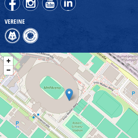
VEREINE
+
−