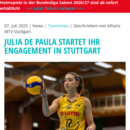
Heimspiele in der Bundesliga Saison 2026/27 sind ab sofort
erhältlich!
+++ Jetzt Tickets sichern! +++
07. Juli 2025
|
News
::
Teamnews
|
Geschrieben von
Allianz
MTV Stuttgart
JULIA DE PAULA STARTET IHR
ENGAGEMENT IN STUTTGART