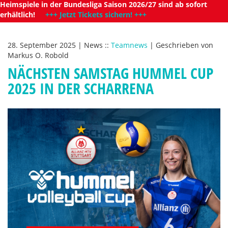
Heimspiele in der Bundesliga Saison 2026/27 sind ab sofort
erhältlich!
+++ Jetzt Tickets sichern! +++
28. September 2025
|
News
::
Teamnews
|
Geschrieben von
Markus O. Robold
NÄCHSTEN SAMSTAG HUMMEL CUP
2025 IN DER SCHARRENA