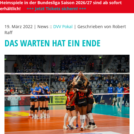
Heimspiele in der Bundesliga Saison 2026/27 sind ab sofort
erhältlich!
+++ Jetzt Tickets sichern! +++
19. März 2022
|
News
::
DVV Pokal
|
Geschrieben von
Robert
Raff
DAS WARTEN HAT EIN ENDE