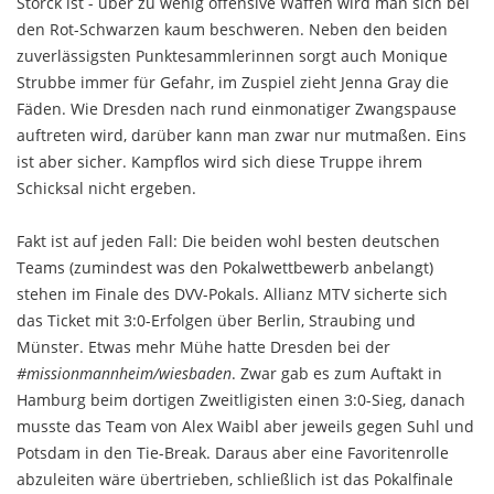
Storck ist - über zu wenig offensive Waffen wird man sich bei
den Rot-Schwarzen kaum beschweren. Neben den beiden
zuverlässigsten Punktesammlerinnen sorgt auch Monique
Strubbe immer für Gefahr, im Zuspiel zieht Jenna Gray die
Fäden. Wie Dresden nach rund einmonatiger Zwangspause
auftreten wird, darüber kann man zwar nur mutmaßen. Eins
ist aber sicher. Kampflos wird sich diese Truppe ihrem
Schicksal nicht ergeben.
Fakt ist auf jeden Fall: Die beiden wohl besten deutschen
Teams (zumindest was den Pokalwettbewerb anbelangt)
stehen im Finale des DVV-Pokals. Allianz MTV sicherte sich
das Ticket mit 3:0-Erfolgen über Berlin, Straubing und
Münster. Etwas mehr Mühe hatte Dresden bei der
#missionmannheim/wiesbaden
. Zwar gab es zum Auftakt in
Hamburg beim dortigen Zweitligisten einen 3:0-Sieg, danach
musste das Team von Alex Waibl aber jeweils gegen Suhl und
Potsdam in den Tie-Break. Daraus aber eine Favoritenrolle
abzuleiten wäre übertrieben, schließlich ist das Pokalfinale