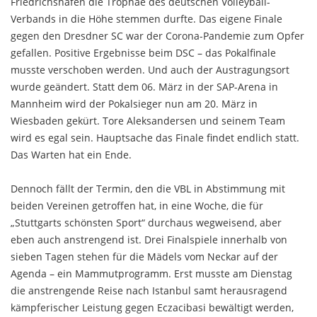
Friedrichshafen die Trophäe des deutschen Volleyball-
Verbands in die Höhe stemmen durfte. Das eigene Finale
gegen den Dresdner SC war der Corona-Pandemie zum Opfer
gefallen. Positive Ergebnisse beim DSC – das Pokalfinale
musste verschoben werden. Und auch der Austragungsort
wurde geändert. Statt dem 06. März in der SAP-Arena in
Mannheim wird der Pokalsieger nun am 20. März in
Wiesbaden gekürt. Tore Aleksandersen und seinem Team
wird es egal sein. Hauptsache das Finale findet endlich statt.
Das Warten hat ein Ende.
Dennoch fällt der Termin, den die VBL in Abstimmung mit
beiden Vereinen getroffen hat, in eine Woche, die für
„Stuttgarts schönsten Sport“ durchaus wegweisend, aber
eben auch anstrengend ist. Drei Finalspiele innerhalb von
sieben Tagen stehen für die Mädels vom Neckar auf der
Agenda – ein Mammutprogramm. Erst musste am Dienstag
die anstrengende Reise nach Istanbul samt herausragend
kämpferischer Leistung gegen Eczacibasi bewältigt werden,