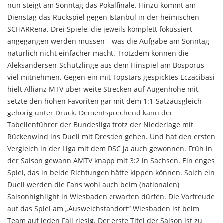
nun steigt am Sonntag das Pokalfinale. Hinzu kommt am
Dienstag das Rückspiel gegen Istanbul in der heimischen
SCHARRena. Drei Spiele, die jeweils komplett fokussiert
angegangen werden müssen – was die Aufgabe am Sonntag
natürlich nicht einfacher macht. Trotzdem können die
Aleksandersen-Schützlinge aus dem Hinspiel am Bosporus
viel mitnehmen. Gegen ein mit Topstars gespicktes Eczacibasi
hielt Allianz MTV über weite Strecken auf Augenhöhe mit,
setzte den hohen Favoriten gar mit dem 1:1-Satzausgleich
gehörig unter Druck. Dementsprechend kann der
Tabellenführer der Bundesliga trotz der Niederlage mit
Rückenwind ins Duell mit Dresden gehen. Und hat den ersten
Vergleich in der Liga mit dem DSC ja auch gewonnen. Früh in
der Saison gewann AMTV knapp mit 3:2 in Sachsen. Ein enges
Spiel, das in beide Richtungen hätte kippen können. Solch ein
Duell werden die Fans wohl auch beim (nationalen)
Saisonhighlight in Wiesbaden erwarten dürfen. Die Vorfreude
auf das Spiel am „Ausweichstandort“ Wiesbaden ist beim
Team auf jeden Fall riesig. Der erste Titel der Saison ist zu