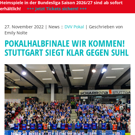
Heimspiele in der Bundesliga Saison 2026/27 sind ab sofort
erhältlich!
+++ Jetzt Tickets sichern! +++
27. November 2022
|
News
::
DVV Pokal
|
Geschrieben von
Emily Nolte
POKALHALBFINALE WIR KOMMEN!
STUTTGART SIEGT KLAR GEGEN SUHL