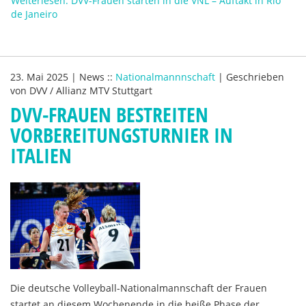
Weiterlesen: DVV-Frauen starten in die VNL – Auftakt in Rio
de Janeiro
23. Mai 2025
|
News
::
Nationalmannnschaft
|
Geschrieben
von
DVV / Allianz MTV Stuttgart
DVV-FRAUEN BESTREITEN
VORBEREITUNGSTURNIER IN
ITALIEN
Die deutsche Volleyball-Nationalmannschaft der Frauen
startet an diesem Wochenende in die heiße Phase der