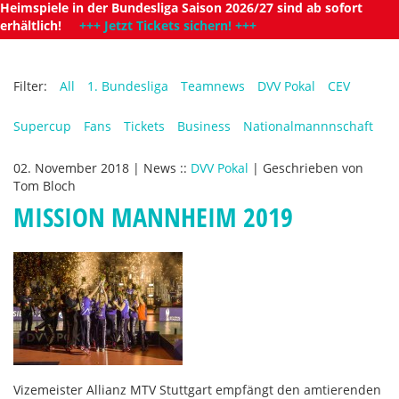
Heimspiele in der Bundesliga Saison 2026/27 sind ab sofort
erhältlich!
+++ Jetzt Tickets sichern! +++
Filter:
All
1. Bundesliga
Teamnews
DVV Pokal
CEV
Supercup
Fans
Tickets
Business
Nationalmannnschaft
02. November 2018
|
News
::
DVV Pokal
|
Geschrieben von
Tom Bloch
MISSION MANNHEIM 2019
Vizemeister
Allianz MTV Stuttgart empfängt den amtierenden