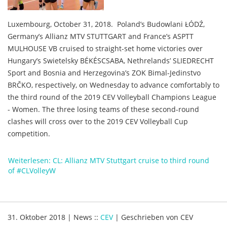
Luxembourg, October 31, 2018. Poland’s Budowlani ŁÓDŹ,
Germany’s Allianz MTV STUTTGART and France’s ASPTT
MULHOUSE VB cruised to straight-set home victories over
Hungary’s Swietelsky BÉKÉSCSABA, Nethrelands’ SLIEDRECHT
Sport and Bosnia and Herzegovina’s ZOK Bimal-Jedinstvo
BRČKO, respectively, on Wednesday to advance comfortably to
the third round of the 2019 CEV Volleyball Champions League
- Women. The three losing teams of these second-round
clashes will cross over to the 2019 CEV Volleyball Cup
competition.
Weiterlesen: CL: Allianz MTV Stuttgart cruise to third round
of #CLVolleyW
31. Oktober 2018
|
News
::
CEV
|
Geschrieben von
CEV