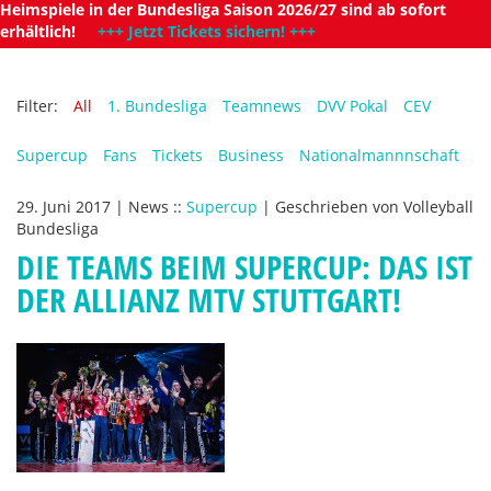
Heimspiele in der Bundesliga Saison 2026/27 sind ab sofort
erhältlich!
+++ Jetzt Tickets sichern! +++
Filter:
All
1. Bundesliga
Teamnews
DVV Pokal
CEV
Supercup
Fans
Tickets
Business
Nationalmannnschaft
29. Juni 2017
|
News
::
Supercup
|
Geschrieben von
Volleyball
Bundesliga
DIE TEAMS BEIM SUPERCUP: DAS IST
DER ALLIANZ MTV STUTTGART!