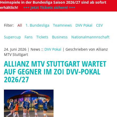
Heimspiele in der Bundesliga Saison 2026/27 sind ab sofort
erhältlich!
+++ Jetzt Tickets sichern! +++
Filter:
All
1. Bundesliga
Teamnews
DVV Pokal
CEV
Supercup
Fans
Tickets
Business
Nationalmannnschaft
24. Juni 2026
|
News
::
DVV Pokal
|
Geschrieben von
Allianz
MTV Stuttgart
ALLIANZ MTV STUTTGART WARTET
AUF GEGNER IM ZOI DVV-POKAL
2026/27