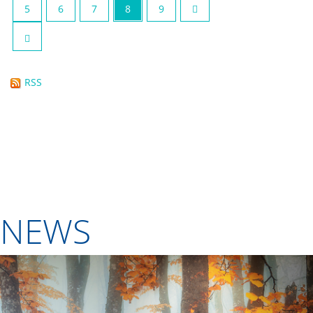
5
6
7
8
9
RSS
NEWS