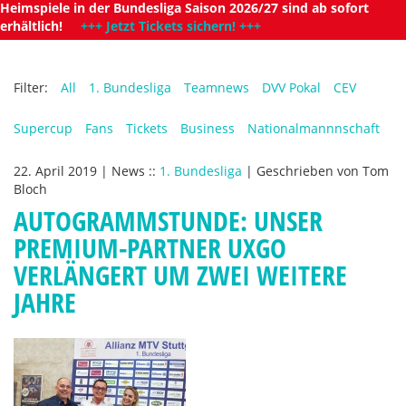
Heimspiele in der Bundesliga Saison 2026/27 sind ab sofort
erhältlich!
+++ Jetzt Tickets sichern! +++
Filter:
All
1. Bundesliga
Teamnews
DVV Pokal
CEV
Supercup
Fans
Tickets
Business
Nationalmannnschaft
22. April 2019
|
News
::
1. Bundesliga
|
Geschrieben von
Tom
Bloch
AUTOGRAMMSTUNDE: UNSER
PREMIUM-PARTNER UXGO
VERLÄNGERT UM ZWEI WEITERE
JAHRE