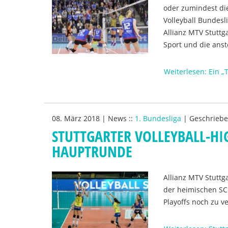
oder zumindest di
Volleyball Bundesl
Allianz MTV Stuttg
Sport und die anst
Weiterlesen: Ein „
08. März 2018
|
News
::
1. Bundesliga
|
Geschrieb
STUTTGARTER VOLLEYBALL-HI
HAUPTRUNDE
Allianz MTV Stutt
der heimischen SCH
Playoffs noch zu v