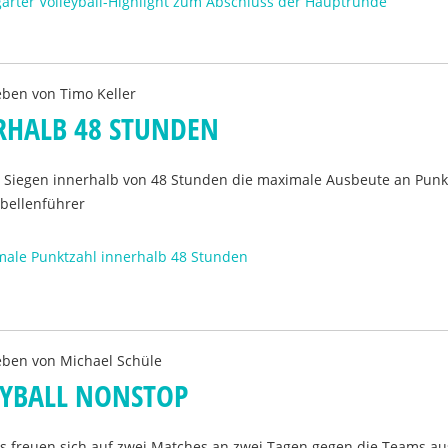
garter Volleyball-Highlight zum Abschluss der Hauptrunde
eben von
Timo Keller
RHALB 48 STUNDEN
t 2 Siegen innerhalb von 48 Stunden die maximale Ausbeute an Pun
abellenführer
male Punktzahl innerhalb 48 Stunden
eben von
Michael Schüle
EYBALL NONSTOP
ns freuen sich auf zwei Matches an zwei Tagen gegen die Teams au