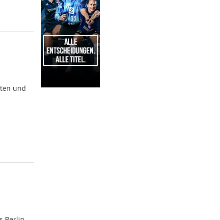
kten und
1
s Berlin