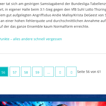
er tat sich am gestrigen Samstagabend der Bundesliga-Tabellenz
art, in eigener Halle beim 3:1-Sieg gegen den VfB Suhl Lotto Thürin
em gut aufgelegten Angriffsduo Andie Malloy/Krista DeGeest von 
an einer hohen Fehlerquote und durchschnittlichen Annahme auf
 auf der das ganze Ensemble kaum Normalform erreichte.
Punkte – alles andere schnell vergessen
Seite 56 von 61
56
57
58
59
...