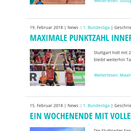
Weiterlesen: Stutt
19. Februar 2018
|
News
::
1. Bundesliga
|
Geschri
MAXIMALE PUNKTZAHL INNE
Stuttgart holt mi
bleibt weiterhin T
Weiterlesen: Maxi
15. Februar 2018
|
News
::
1. Bundesliga
|
Geschri
EIN WOCHENENDE MIT VOLL
Die Stuttgarter Fa