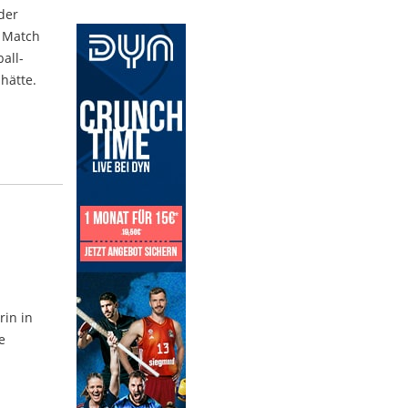
der
s Match
all-
hätte.
rin in
e