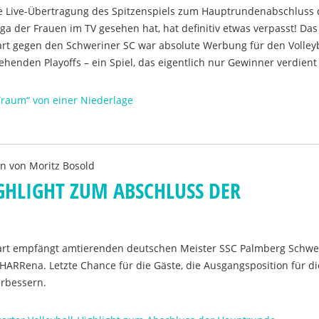
e Live-Übertragung des Spitzenspiels zum Hauptrundenabschluss 
iga der Frauen im TV gesehen hat, hat definitiv etwas verpasst! Da
art gegen den Schweriner SC war absolute Werbung für den Volleyb
ehenden Playoffs – ein Spiel, das eigentlich nur Gewinner verdient 
Traum“ von einer Niederlage
en von
Moritz Bosold
GHLIGHT ZUM ABSCHLUSS DER
gart empfängt amtierenden deutschen Meister SSC Palmberg Schwe
ARRena. Letzte Chance für die Gäste, die Ausgangsposition für di
erbessern.