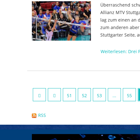
Überraschend schw
Allianz MTV Stuttg
lag zum einen an d
zum anderen aber 
Stuttgarter Seite,
Weiterlesen: Drei 
51
52
53
...
55
RSS