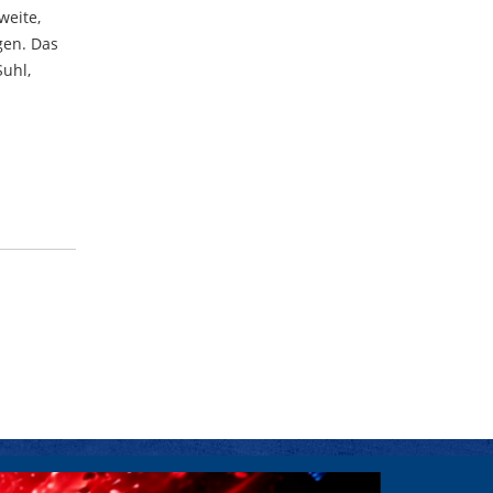
weite,
gen. Das
Suhl,