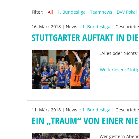
Filter:
All
1. Bundesliga
Teamnews
DVV Pokal
16. März 2018
|
News
::
1. Bundesliga
|
Geschrieb
STUTTGARTER AUFTAKT IN DIE
„Alles oder Nichts“
Weiterlesen: Stuttg
11. März 2018
|
News
::
1. Bundesliga
|
Geschrieb
EIN „TRAUM“ VON EINER NI
Wer gestern Abend 