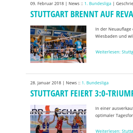
09. Februar 2018
|
News
::
1. Bundesliga
|
Geschri
STUTTGART BRENNT AUF REV
In der Neuauflage 
Wiesbaden und will
Weiterlesen: Stutt
28. Januar 2018
|
News
::
1. Bundesliga
STUTTGART FEIERT 3:0-TRIU
In einer ausverkau
optimaler Tagesfor
Weiterlesen: Stutt