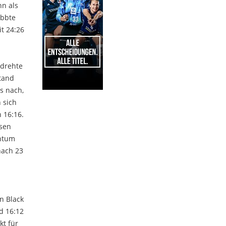
nn als
obbte
t 24:26
 drehte
tand
s nach,
 sich
1
 16:16.
esen
intum
nach 23
in Black
d 16:12
kt für