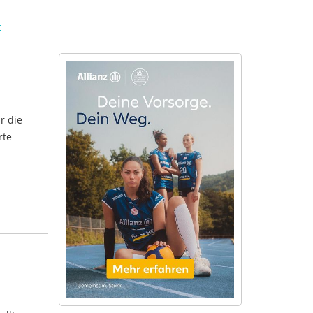
t
r die
rte