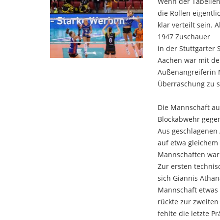
Wenn der Tabellenf
die Rollen eigentli
klar verteilt sein.
1947 Zuschauer
in der Stuttgarte
Aachen war mit de
Außenangreiferin 
Überraschung zu so
Die Mannschaft aus
Blockabwehr gegen 
Aus geschlagenen A
auf etwa gleichem
Mannschaften war i
Zur ersten technis
sich Giannis Atha
Mannschaft etwas z
rückte zur zweite
fehlte die letzte 