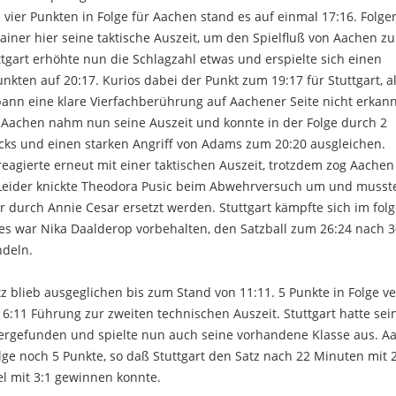
ier Punkten in Folge für Aachen stand es auf einmal 17:16. Folger
ainer hier seine taktische Auszeit, um den Spielfluß von Aachen zu
tgart erhöhte nun die Schlagzahl etwas und erspielte sich einen
nkten auf 20:17. Kurios dabei der Punkt zum 19:17 für Stuttgart, a
pann eine klare Vierfachberührung auf Aachener Seite nicht erkan
. Aachen nahm nun seine Auszeit und konnte in der Folge durch 2
cks und einen starken Angriff von Adams zum 20:20 ausgleichen.
 reagierte erneut mit einer taktischen Auszeit, trotzdem zog Aache
Leider knickte Theodora Pusic beim Abwehrversuch um und musste
 durch Annie Cesar ersetzt werden. Stuttgart kämpfte sich im fo
es war Nika Daalderop vorbehalten, den Satzball zum 26:24 nach 
ndeln.
tz blieb ausgeglichen bis zum Stand von 11:11. 5 Punkte in Folge v
 16:11 Führung zur zweiten technischen Auszeit. Stuttgart hatte sei
rgefunden und spielte nun auch seine vorhandene Klasse aus. A
lge noch 5 Punkte, so daß Stuttgart den Satz nach 22 Minuten mit 
l mit 3:1 gewinnen konnte.