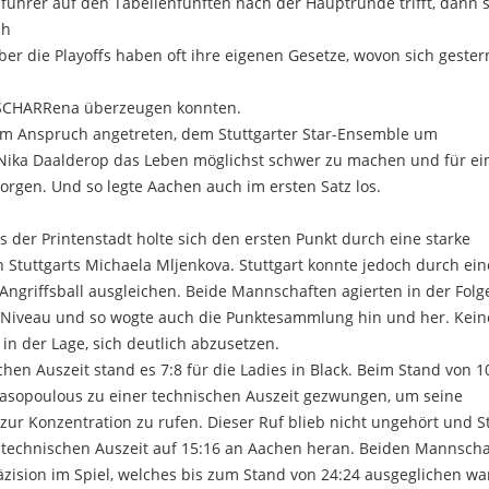
ührer auf den Tabellenfünften nach der Hauptrunde trifft, dann s
ch
 Aber die Playoffs haben oft ihre eigenen Gesetze, wovon sich gester
r SCHARRena überzeugen konnten.
m Anspruch angetreten, dem Stuttgarter Star-Ensemble um
Nika Daalderop das Leben möglichst schwer zu machen und für ei
rgen. Und so legte Aachen auch im ersten Satz los.
 der Printenstadt holte sich den ersten Punkt durch eine starke
Stuttgarts Michaela Mljenkova. Stuttgart konnte jedoch durch ein
ngriffsball ausgleichen. Beide Mannschaften agierten in der Folg
 Niveau und so wogte auch die Punktesammlung hin und her. Kein
n der Lage, sich deutlich abzusetzen.
chen Auszeit stand es 7:8 für die Ladies in Black. Beim Stand von 1
nasopoulous zu einer technischen Auszeit gezwungen, um seine
ur Konzentration zu rufen. Dieser Ruf blieb nicht ungehört und St
n technischen Auszeit auf 15:16 an Aachen heran. Beiden Mannsch
Präzision im Spiel, welches bis zum Stand von 24:24 ausgeglichen w