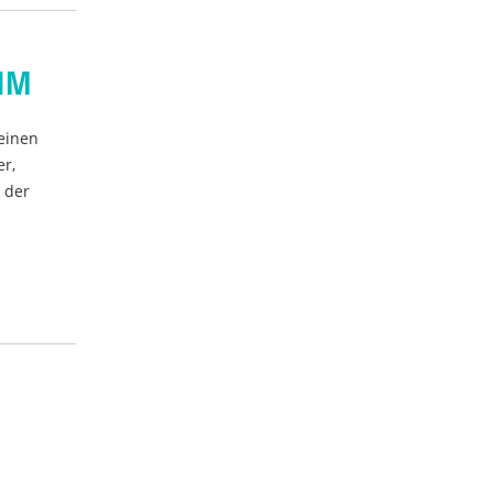
EIM
einen
er,
 der