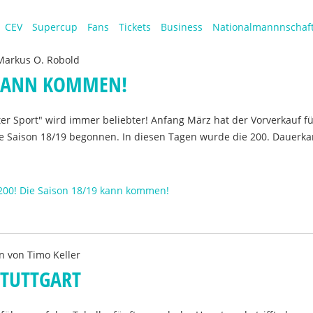
CEV
Supercup
Fans
Tickets
Business
Nationalmannnschaf
Markus O. Robold
9 KANN KOMMEN!
ter Sport" wird immer beliebter! Anfang März hat der Vorverkauf fü
ie Saison 18/19 begonnen. In diesen Tagen wurde die 200. Dauerka
 200! Die Saison 18/19 kann kommen!
n von
Timo Keller
STUTTGART