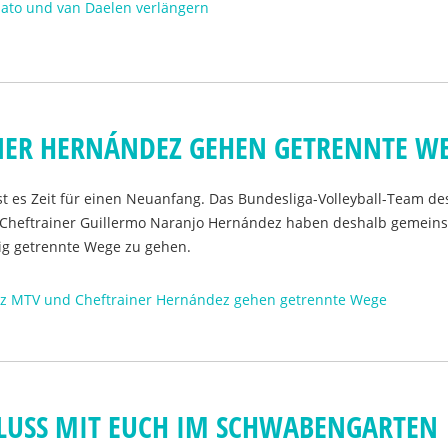
nato und van Daelen verlängern
NER HERNÁNDEZ GEHEN GETRENNTE W
st es Zeit für einen Neuanfang. Das Bundesliga-Volleyball-Team d
n Cheftrainer Guillermo Naranjo Hernández haben deshalb gemein
tig getrennte Wege zu gehen.
anz MTV und Cheftrainer Hernández gehen getrennte Wege
LUSS MIT EUCH IM SCHWABENGARTEN