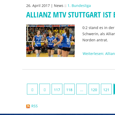
26. April 2017
|
News
::
1. Bundesliga
ALLIANZ MTV STUTTGART IST
0:2 stand es in de
Schwerin, als Alli
Norden antrat.
Weiterlesen: Allia
117
118
...
120
121
RSS