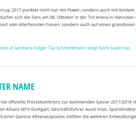
percup 2017 punktet nicht nur mit Power, sondern auch mit bestem
dürfen sich die Fans am 08. Oktober in der TUI Arena in Hannover 
sport vom Allerfeinsten freuen, sondern auch auf einen grandiosen 
Voice of Germany-Sieger Tay Schmedtmann singt beim Supercup
TER NAME
rste offizielle Pressekonferenz zur kommenden Saison 2017/2018 st
on Allianz MTV Stuttgart, Geschäftsführer Aurel Irion, Sportdirekto
rainer Giannis Athanasopoulos stellten die weiteren Entwicklung