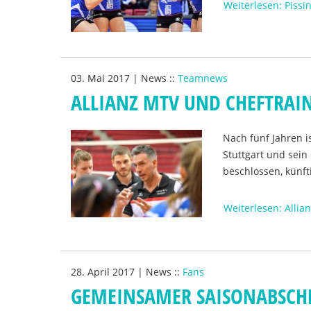
Weiterlesen: Pissi
03. Mai 2017
|
News
::
Teamnews
ALLIANZ MTV UND CHEFTRAI
Nach fünf Jahren i
Stuttgart und sei
beschlossen, künf
Weiterlesen: Alli
28. April 2017
|
News
::
Fans
GEMEINSAMER SAISONABSCH