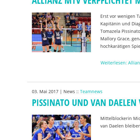
ALLIANZ MTV VERPFLICHTET
Erst vor wenigen T
Kapitänin und Diag
Tomazela Pissinato
Mallory Grace, gen
hochkarätigen Spie
Weiterlesen: Allia
03. Mai 2017
|
News
::
Teamnews
PISSINATO UND VAN DAELEN
Mittelblockerin Mi
van Daelen bleiben