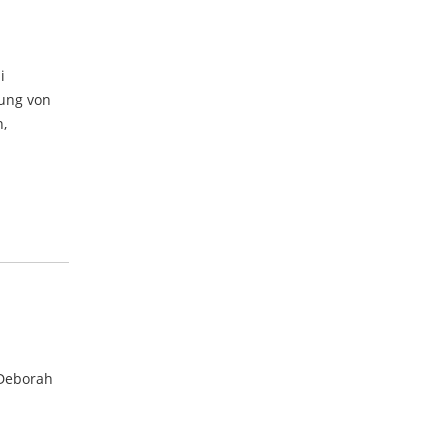
i
tung von
n,
 Deborah