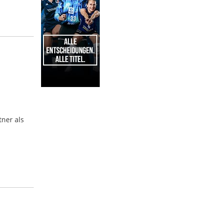
1
tner als