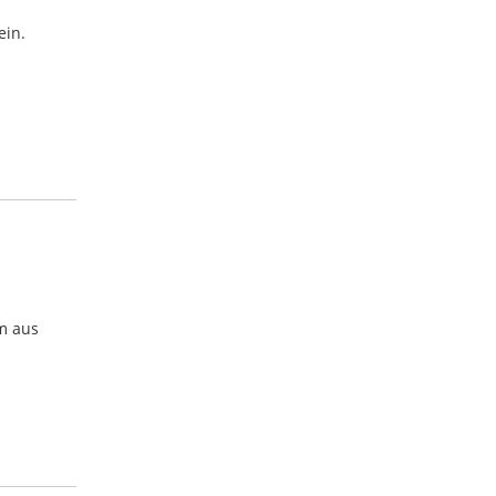
ein.
am aus