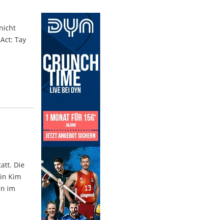
nicht
Act: Tay
att. Die
rin Kim
en im