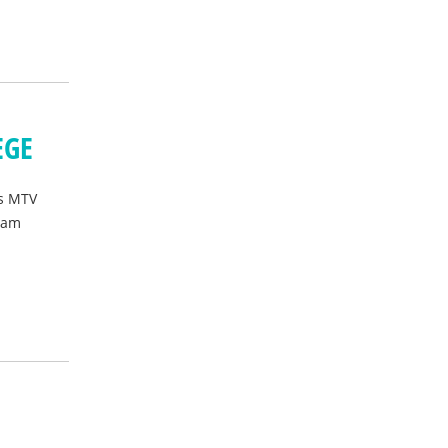
EGE
es MTV
sam