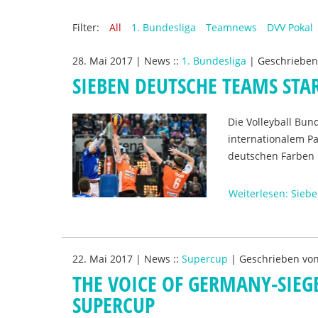
Filter:
All
1. Bundesliga
Teamnews
DVV Pokal
28. Mai 2017
|
News
::
1. Bundesliga
|
Geschriebe
SIEBEN DEUTSCHE TEAMS STA
Die Volleyball Bun
internationalem P
deutschen Farben 
Weiterlesen: Sieb
22. Mai 2017
|
News
::
Supercup
|
Geschrieben vo
THE VOICE OF GERMANY-SIE
SUPERCUP