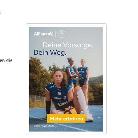
t
en die