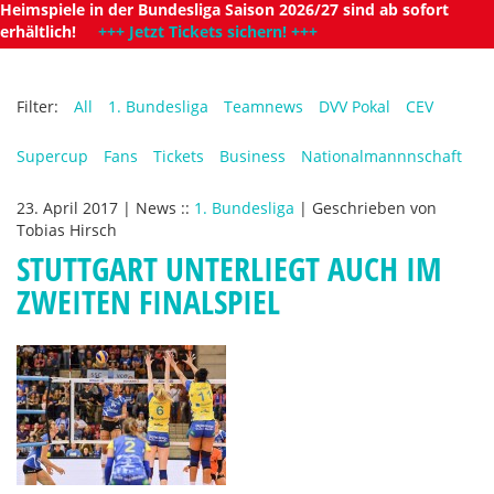
Heimspiele in der Bundesliga Saison 2026/27 sind ab sofort
erhältlich!
+++ Jetzt Tickets sichern! +++
Filter:
All
1. Bundesliga
Teamnews
DVV Pokal
CEV
Supercup
Fans
Tickets
Business
Nationalmannnschaft
23. April 2017
|
News
::
1. Bundesliga
|
Geschrieben von
Tobias Hirsch
STUTTGART UNTERLIEGT AUCH IM
ZWEITEN FINALSPIEL