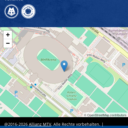
+
−
© OpenStreetMap contributors
@2016-2026
Allianz MTV
. Alle Rechte vorbehalten. |