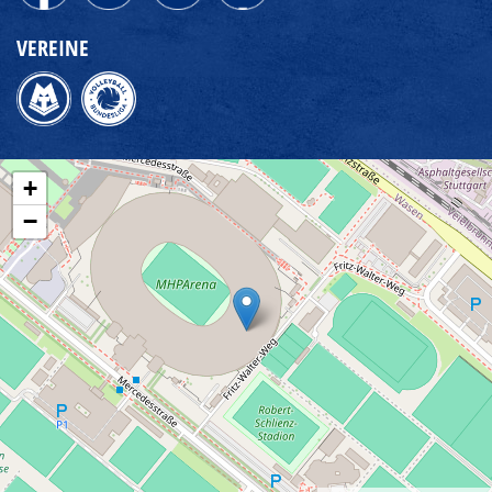
VEREINE
+
−