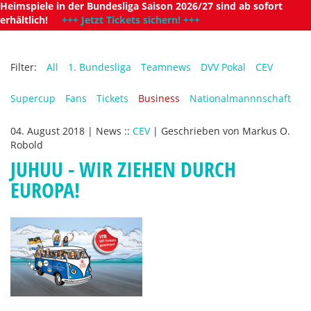
Heimspiele in der Bundesliga Saison 2026/27 sind ab sofort
erhältlich!
+++ Jetzt Tickets sichern! +++
Filter:
All
1. Bundesliga
Teamnews
DVV Pokal
CEV
Supercup
Fans
Tickets
Business
Nationalmannnschaft
04. August 2018
|
News
::
CEV
|
Geschrieben von
Markus O.
Robold
JUHUU - WIR ZIEHEN DURCH
EUROPA!